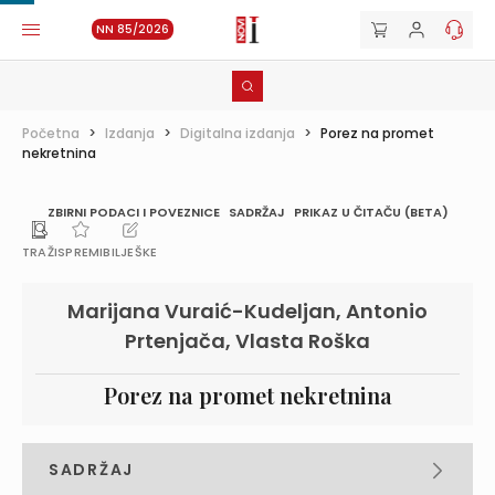
NN 85/2026
Početna
>
Izdanja
>
Digitalna izdanja
>
Porez na promet
nekretnina
ZBIRNI PODACI I POVEZNICE
SADRŽAJ
PRIKAZ U ČITAČU (BETA)
TRAŽI
SPREMI
BILJEŠKE
Marijana Vuraić-Kudeljan, Antonio
Prtenjača, Vlasta Roška
Porez na promet nekretnina
SADRŽAJ