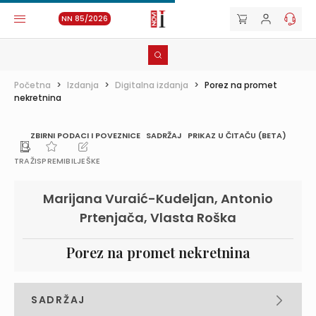
NN 85/2026
Početna
>
Izdanja
>
Digitalna izdanja
>
Porez na promet
nekretnina
ZBIRNI PODACI I POVEZNICE
SADRŽAJ
PRIKAZ U ČITAČU (BETA)
TRAŽI
SPREMI
BILJEŠKE
Marijana Vuraić-Kudeljan, Antonio
Prtenjača, Vlasta Roška
Porez na promet nekretnina
SADRŽAJ