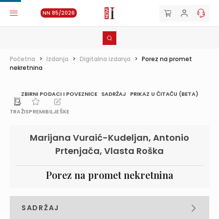
NN 85/2026
Početna
>
Izdanja
>
Digitalna izdanja
>
Porez na promet
nekretnina
ZBIRNI PODACI I POVEZNICE
SADRŽAJ
PRIKAZ U ČITAČU (BETA)
TRAŽI
SPREMI
BILJEŠKE
Marijana Vuraić-Kudeljan, Antonio
Prtenjača, Vlasta Roška
Porez na promet nekretnina
SADRŽAJ