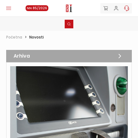
NN 85/2026
Početna
>
Novosti
Arhiva