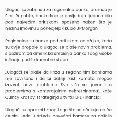
Ulagači su zabrinuti za regionalne banke, premda je
First Republic, banka koja je posljednjih tjedana bila
pod najvećim pritiskom, spašena nakon što je
njezinu imovinu u ponedjeljak kupio JPMorgan.
Regionalne su banke pod pritiskom od ožujka, kada
su dvije propale, a ulagači se plaše novih problema,
s obzirom da američka središnja banka zbog visoke
inflacije podiže kamatne stope.
„Ulagači se plaše da kriza u regionalnim bankama
nije završena i da bi daljnji rast kamata mogao
izazvati nove probleme. Sve više se govori i o
problemima s komercijalnim nekretninama”, kaže
Quincy Krosby, strateginja u tvrtki LPL Financial.
Ulagači su oprezni i zbog toga što se očekuje da će
čelnici Feda u srijedu povećati kamate za daljnjih