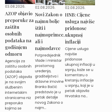
03.08.2026.
02.08.2026.
02.08.2026.
AZOP objavio
Novi Zakon o
HNB: Cijene
preporuke za
najmu bolje
usluga najviše
zaštitu
štiti i
pridonose
osobnih
najmoprimce,
ukupnoj
podataka na
ali i
inflaciji
godišnjem
najmodavce
Cijene usluga
odmoru
najviše
Potpredsjednik
pridonose
Vlade i ministar
Agencija za
ukupnoj inflaciji u
prostornog
zaštitu osobnih
srpnju, kaže se u
uređenja,
podataka
komentaru o
graditeljstva i
(AZOP) objavila
kretanju inflacije
državne imovine
je na svojim
u srpnju, koji je u
Branko Bačić
službenim
petak objavila
predstavio je u
internetskim
Hrvatska na...
petak detalje
stranicama niz
novog Zakona o
preporuka
najm...
kojima se