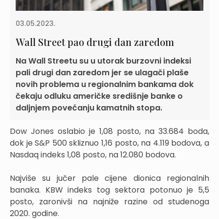
03.05.2023.
Wall Street pao drugi dan zaredom
Na Wall Streetu su u utorak burzovni indeksi
pali drugi dan zaredom jer se ulagači plaše
novih problema u regionalnim bankama dok
čekaju odluku američke središnje banke o
daljnjem povećanju kamatnih stopa.
Dow Jones oslabio je 1,08 posto, na 33.684 boda,
dok je S&P 500 skliznuo 1,16 posto, na 4.119 bodova, a
Nasdaq indeks 1,08 posto, na 12.080 bodova.
Najviše su jučer pale cijene dionica regionalnih
banaka. KBW indeks tog sektora potonuo je 5,5
posto, zaronivši na najniže razine od studenoga
2020. godine.