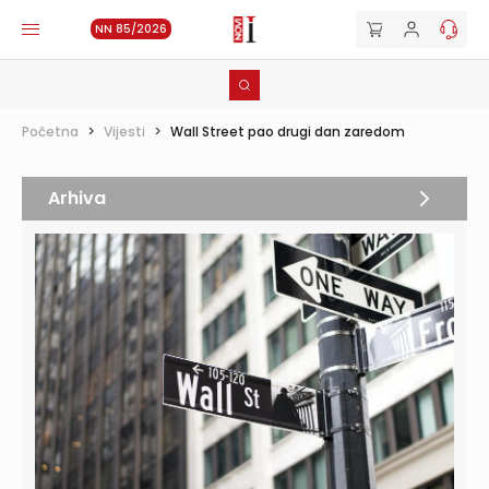
NN 85/2026
Početna
>
Vijesti
>
Wall Street pao drugi dan zaredom
Arhiva