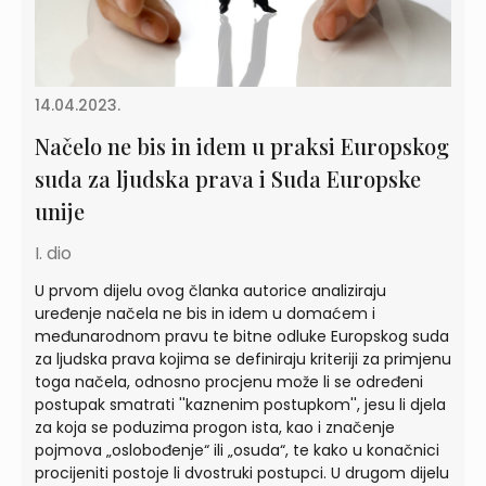
14.04.2023.
Načelo ne bis in idem u praksi Europskog
suda za ljudska prava i Suda Europske
unije
I. dio
U prvom dijelu ovog članka autorice analiziraju
uređenje načela ne bis in idem u domaćem i
međunarodnom pravu te bitne odluke Europskog suda
za ljudska prava kojima se definiraju kriteriji za primjenu
toga načela, odnosno procjenu može li se određeni
postupak smatrati ''kaznenim postupkom'', jesu li djela
za koja se poduzima progon ista, kao i značenje
pojmova „oslobođenje“ ili „osuda“, te kako u konačnici
procijeniti postoje li dvostruki postupci. U drugom dijelu