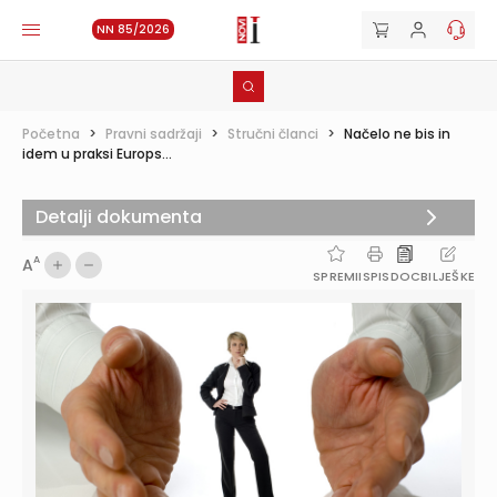
NN 85/2026
Početna
>
Pravni sadržaji
>
Stručni članci
>
Načelo ne bis in
idem u praksi Europs...
Detalji dokumenta
A
A
SPREMI
ISPIS
DOC
BILJEŠKE