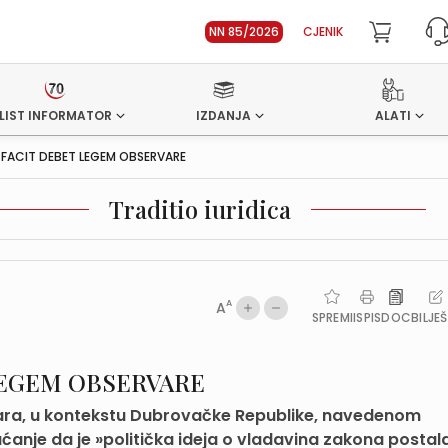
NN 85/2026
CJENIK
LIST INFORMATOR
IZDANJA
ALATI
 FACIT DEBET LEGEM OBSERVARE
Traditio iuridica
A
A
SPREMI
ISPIS
DOC
BILJE
LEGEM OBSERVARE
ara, u kontekstu Dubrovačke Republike, navedenom
ćanje da je »politička ideja o vladavina zakona postal