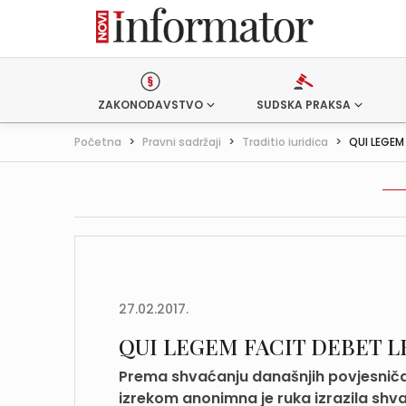
ZAKONODAVSTVO
SUDSKA PRAKSA
Početna
>
Pravni sadržaji
>
Traditio iuridica
>
QUI LEGEM
27.02.2017.
QUI LEGEM FACIT DEBET 
Prema shvaćanju današnjih povjesnič
izrekom anonimna je ruka izrazila shva