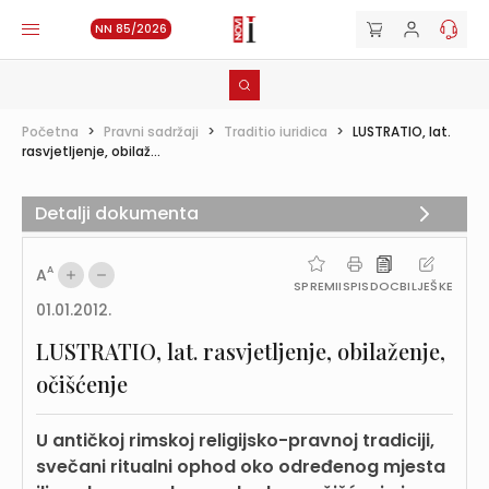
NN 85/2026
Početna
>
Pravni sadržaji
>
Traditio iuridica
>
LUSTRATIO, lat.
rasvjetljenje, obilaž...
Detalji dokumenta
A
A
SPREMI
ISPIS
DOC
BILJEŠKE
01.01.2012.
LUSTRATIO, lat. rasvjetljenje, obilaženje,
očišćenje
U antičkoj rimskoj religijsko-pravnoj tradiciji,
svečani ritualni ophod oko određenog mjesta