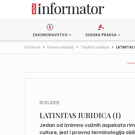
ZAKONODAVSTVO
SUDSKA PRAKSA
Početna
>
Pravni sadržaji
>
Traditio iuridica
>
LATINITAS 
01.01.2013.
LATINITAS IURIDICA (I)
Jedan od iznimno važnih aspekata rim
culture, jest i pravna terminologija obl