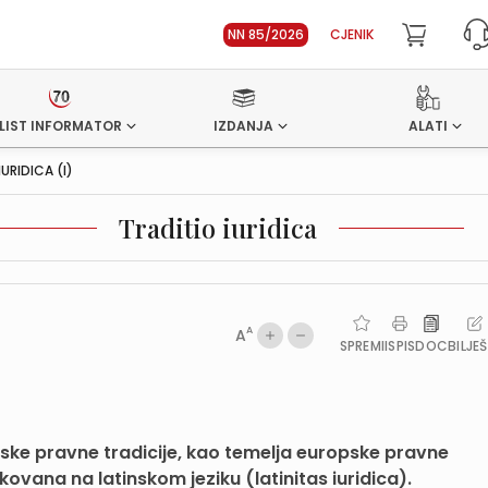
NN 85/2026
CJENIK
LIST INFORMATOR
IZDANJA
ALATI
IURIDICA (I)
Traditio iuridica
A
A
SPREMI
ISPIS
DOC
BILJE
ske pravne tradicije, kao temelja europske pravne
ikovana na latinskom jeziku (latinitas iuridica).