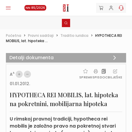
NN 85/2026
Početna
>
Pravni sadržaji
>
Traditio iuridica
>
HYPOTHECA REI
MOBILIS, lat. hipoteka ...
Detalji dokumenta
A
A
SPREMI
ISPIS
DOC
BILJEŠKE
01.01.2012.
HYPOTHECA REI MOBILIS, lat. hipoteka
na pokretnini, mobilijarna hipoteka
U rimskoj pravnoj tradiciji, hypotheca rei
mobilis je založno pravo na pokretnoj stvari