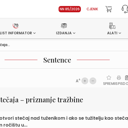
NN 85/2026
CJENIK
LIST INFORMATOR
IZDANJA
ALATI
aja...
Sentence
A
A
SPREMI
ISPIS
D
tečaja – priznanje tražbine
tvori stečaj nad tuženikom i ako se tužitelju kao steč
ročištu u...