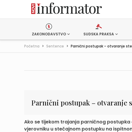
ZAKONODAVSTVO
SUDSKA PRAKSA
Početna
>
Sentence
>
Parnični postupak – otvaranje steč
Parnični postupak – otvaranje s
Ako se tijekom trajanja parničnog postupka o
vjerovniku u stečajnom postupku na ispitnom 