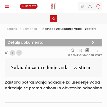
NN 85/2026
Početna
>
Sentence
>
Naknada za uređenje voda – zastara
Detalji dokumenta
A
A
SPREMI
ISPIS
DOC
BILJEŠKE
Naknada za uređenje voda – zastara
Zastara potraživanja naknade za uređenje voda
određuje se prema Zakonu o obveznim odnosima