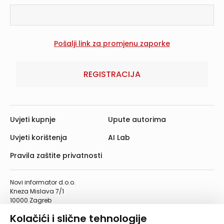
REGISTRACIJA
Uvjeti kupnje
Upute autorima
Uvjeti korištenja
AI Lab
Pravila zaštite privatnosti
Novi informator d.o.o.
Kneza Mislava 7/1
10000 Zagreb
Telefon: 01/4555-454
Kolačići i slične tehnologije
Telefaks: 01/4612-553