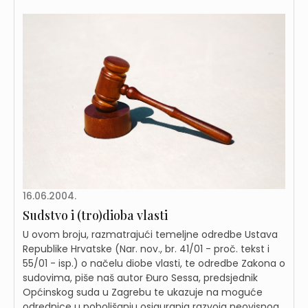
16.06.2004.
Sudstvo i (tro)dioba vlasti
U ovom broju, razmatrajući temeljne odredbe Ustava
Republike Hrvatske (Nar. nov., br. 41/01 - proč. tekst i
55/01 - isp.) o načelu diobe vlasti, te odredbe Zakona o
sudovima, piše naš autor Đuro Sessa, predsjednik
Općinskog suda u Zagrebu te ukazuje na moguće
odrednice u poboljšanju osiguranja razvoja neovisnog