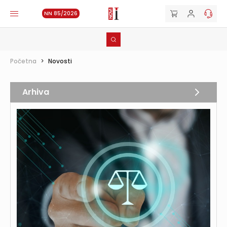
NN 85/2026
Početna
>
Novosti
Arhiva