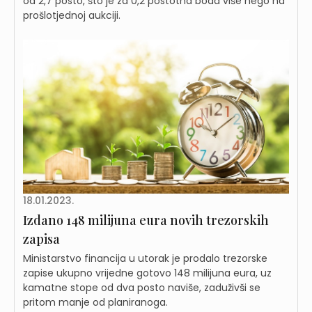
od 2,7 posto, što je za 0,2 postotna boda više nego na
prošlotjednoj aukciji.
18.01.2023.
Izdano 148 milijuna eura novih trezorskih
zapisa
Ministarstvo financija u utorak je prodalo trezorske
zapise ukupno vrijedne gotovo 148 milijuna eura, uz
kamatne stope od dva posto naviše, zaduživši se
pritom manje od planiranoga.