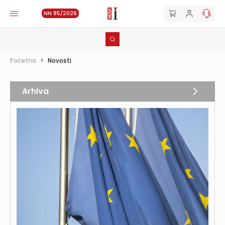
NN 85/2026
Početna
>
Novosti
Arhiva