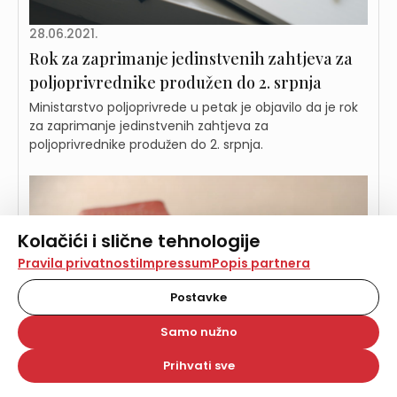
28.06.2021.
Rok za zaprimanje jedinstvenih zahtjeva za
poljoprivrednike produžen do 2. srpnja
Ministarstvo poljoprivrede u petak je objavilo da je rok
za zaprimanje jedinstvenih zahtjeva za
poljoprivrednike produžen do 2. srpnja.
Kolačići i slične tehnologije
Na našoj web stranici koristimo kolačiće i slične
Pravila privatnosti
Impressum
Popis partnera
tehnologije za pohranu, čitanje i obradu informacija na
vašem uređaju. Time poboljšavamo korisničko iskustvo,
Postavke
analiziramo promet na stranici te prikazujemo sadržaje i
oglase koji vas zanimaju. Korisnički profili mogu se kreirati
Samo nužno
na više web stranica i uređaja u tu svrhu. Naši partneri
također koriste ove tehnologije.
Prihvati sve
Odabirom opcije „Samo nužno“ prihvaćate samo one
kolačiće koji su potrebni za pravilno funkcioniranje naše