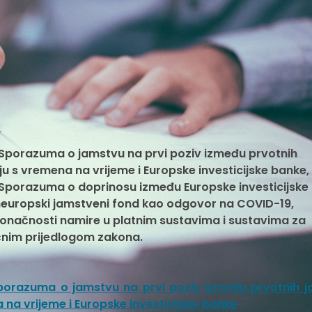
i
 Sporazuma o jamstvu na prvi poziv između prvotnih
ju s vremena na vrijeme i Europske investicijske banke,
 Sporazuma o doprinosu između Europske investicijske
neuropski jamstveni fond kao odgovor na COVID-19,
onačnosti namire u platnim sustavima i sustavima za
čnim prijedlogom zakona.
Sporazuma o jamstvu na prvi poziv između prvotnih j
 na vrijeme i Europske investicijske banke