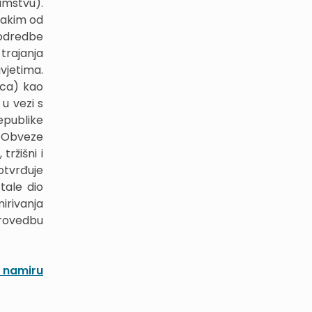
amstvu).
vakim od
 odredbe
trajanja
uvjetima.
aca) kao
u vezi s
epublike
. Obveze
tržišni i
otvrđuje
tale dio
irivanja
provedbu
 namiru