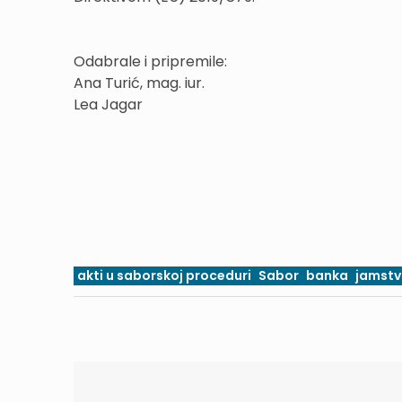
Odabrale i pripremile:
Ana Turić, mag. iur.
Lea Jagar
akti u saborskoj proceduri
Sabor
banka
jamst