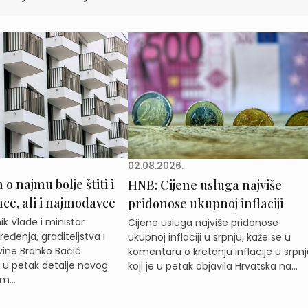
02.08.2026.
o najmu bolje štiti i
HNB: Cijene usluga najviše
e, ali i najmodavce
pridonose ukupnoj inflaciji
k Vlade i ministar
Cijene usluga najviše pridonose
eđenja, graditeljstva i
ukupnoj inflaciji u srpnju, kaže se u
ine Branko Bačić
komentaru o kretanju inflacije u srpnj
e u petak detalje novog
koji je u petak objavila Hrvatska na...
m...