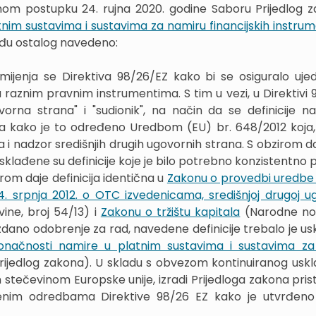
tnom postupku 24. rujna 2020. godine Saboru Prijedlog 
nim sustavima i sustavima za namiru financijskih instru
eđu ostalog navedeno:
mijenja se Direktiva 98/26/EZ kako bi se osiguralo uj
 raznim pravnim instrumentima. S tim u vezi, u Direktivi 
ovorna strana" i "sudionik", na način da se definicije n
ova kako je to određeno Uredbom (EU) br. 648/2012 koja
a i nadzor središnjih drugih ugovornih strana. S obzirom d
lađene su definicije koje je bilo potrebno konzistentno pr
rom daje definicija identična u
Zakonu o provedbi uredbe 
. srpnja 2012. o OTC izvedenicama, središnjoj drugoj u
ne, broj 54/13) i
Zakonu o tržištu kapitala
(Narodne nov
dano odobrenje za rad, navedene definicije trebalo je uskl
načnosti namire u platnim sustavima i sustavima za
Prijedlog zakona). U skladu s obvezom kontinuiranog uskl
ečevinom Europske unije, izradi Prijedloga zakona prist
njenim odredbama Direktive 98/26 EZ kako je utvrđe