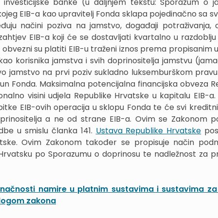
investicijske banke (u daljnjem tekstu: Sporazum o j
ojeg EIB-a kao upravitelj Fonda sklapa pojedinačno sa s
eđuju načini poziva na jamstvo, događaji potraživanja,
ahtjev EIB-a koji će se dostavljati kvartalno u razdoblju 
i obvezni su platiti EIB-u traženi iznos prema propisanim 
o korisnika jamstva i svih doprinositelja jamstvu (jam
o jamstvo na prvi poziv sukladno luksemburškom pravu 
čun Fonda. Maksimalna potencijalna financijska obveza R
onalno visini udjela Republike Hrvatske u kapitalu EIB-a
tke EIB-ovih operacija u sklopu Fonda te će svi kreditni, 
 doprinositelja a ne od strane EIB-a. Ovim se Zakonom p
dbe u smislu članka 141.
Ustava Republike Hrvatske
pos
tske. Ovim Zakonom također se propisuje način podm
ku Hrvatsku po Sporazumu o doprinosu te nadležnost za 
načnosti namire u platnim sustavima i sustavima za
edlogom zakona