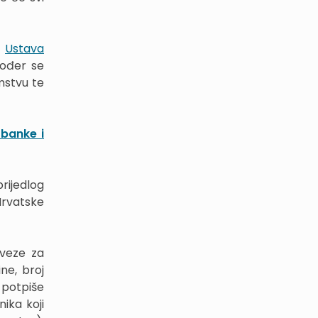
.
Ustava
kođer se
mstvu te
 banke i
rijedlog
Hrvatske
bveze za
ne, broj
 potpiše
ika koji