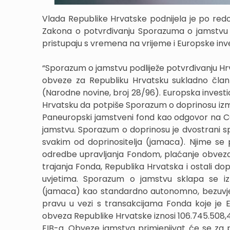
Vlada Republike Hrvatske podnijela je po red
Zakona o potvrđivanju Sporazuma o jamstvu n
pristupaju s vremena na vrijeme i Europske inv
“Sporazum o jamstvu podliježe potvrđivanju Hr
obveze za Republiku Hrvatsku sukladno član
(Narodne novine, broj 28/96). Europska investi
Hrvatsku da potpiše Sporazum o doprinosu izm
Paneuropski jamstveni fond kao odgovor na C
jamstvu. Sporazum o doprinosu je dvostrani s
svakim od doprinositelja (jamaca). Njime se p
odredbe upravljanja Fondom, plaćanje obveza, i
trajanja Fonda, Republika Hrvatska i ostali dop
uvjetima. Sporazum o jamstvu sklapa se izm
(jamaca) kao standardno autonomno, bezuvje
pravu u vezi s transakcijama Fonda koje je E
obveza Republike Hrvatske iznosi 106.745.508,4
EIB-a. Obveze jamstva primjenjivat će se za p