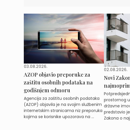
03.08.2026.
02.08.2026.
AZOP objavio preporuke za
Novi Zakon 
zaštitu osobnih podataka na
najmoprimc
godišnjem odmoru
Potpredsjedni
Agencija za zaštitu osobnih podataka
prostornog ur
(AZOP) objavila je na svojim službenim
državne imov
internetskim stranicama niz preporuka
predstavio j
kojima se korisnike upozorava na ...
Zakona o naj