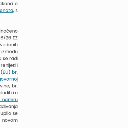
zakona o
menata
, s
ednačeno
98/26 EZ
avedenih
, između
a se radi
enijeti i
(EU) br.
govornoj
ine, br.
aditi i u
 namiru
ađivanja
upilo se
no novom