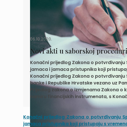
06.10.2020.
Novi akti u saborskoj procedur
Konačni prijedlog Zakona o potvrđivanju
jamaca i jamaca pristupnika koji pristupa
Konačni prijedlog Zakona o potvrđivanju
banke i Republike Hrvatske vezano uz Pa
Prijedlog zakona o izmjenama Zakona o k
namiru financijskih instrumenata, s Kona
Konačni prijedlog Zakona o potvrđivanju 
jamaca pristupnika koji pristupaju s vremena