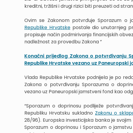
kreditni, tržišni i drugi rizici biti preuzeti od s
Ovim se Zakonom potvrđuje Sporazum o jam
Republike Hrvatske
postale dio unutarnjeg p
propisuje način podmirivanja financijskih obv
nadležnost za provedbu Zakona ”
Konačni prijedlog Zakona o potvrđivanju S
Republike Hrvatske vezano uz Paneuropski 
Vlada Republike Hrvatske podnijela je po red
Zakona o potvrđivanju Sporazuma o doprino
vezano uz Paneuropski jamstveni fond kao odg
“Sporazum o doprinosu podliježe potvrđivan
Republiku Hrvatsku sukladno
Zakonu o sklap
28/96). Europska investicijska banka je svoji
Sporazum o doprinosu i Sporazum o jamstvu n