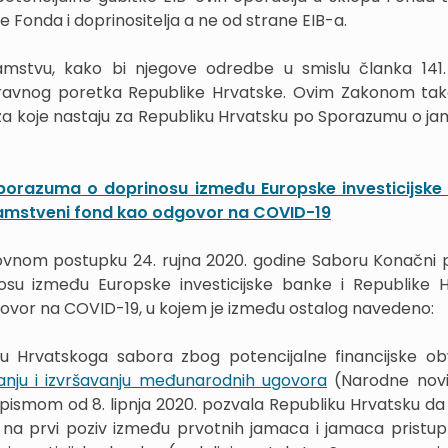
trane Fonda i doprinositelja a ne od strane EIB-a.
stvu, kako bi njegove odredbe u smislu članka 141
ravnog poretka Republike Hrvatske. Ovim Zakonom ta
eza koje nastaju za Republiku Hrvatsku po Sporazumu o ja
porazuma o doprinosu između Europske investicijske
jamstveni fond kao odgovor na COVID-19
ovnom postupku 24. rujna 2020. godine Saboru Konačni p
su između Europske investicijske banke i Republike 
ovor na COVID-19, u kojem je između ostalog navedeno:
ju Hrvatskoga sabora zbog potencijalne financijske o
anju i izvršavanju međunarodnih ugovora
(Narodne novi
m pismom od 8. lipnja 2020. pozvala Republiku Hrvatsku da
a prvi poziv između prvotnih jamaca i jamaca pristupn