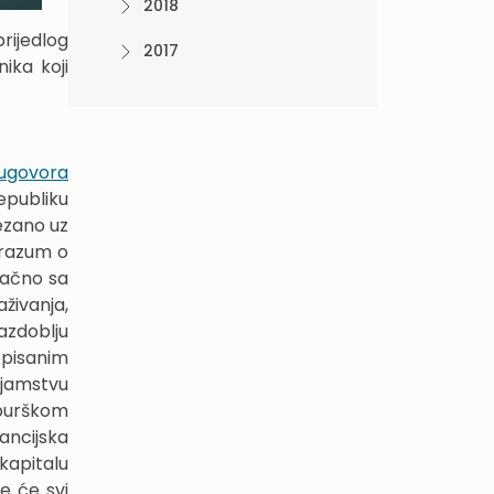
2018
rijedlog
2017
ika koji
 ugovora
epubliku
ezano uz
orazum o
načno sa
živanja,
azdoblju
ropisanim
ajamstvu
mburškom
ancijska
kapitalu
e će svi