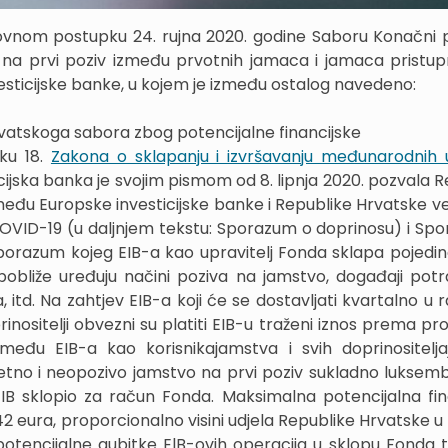
ovnom postupku 24. rujna 2020. godine Saboru Konačni p
a prvi poziv između prvotnih jamaca i jamaca pristupn
esticijske banke, u kojem je između ostalog navedeno:
vatskoga sabora zbog potencijalne financijske
ku 18.
Zakona o sklapanju i izvršavanju međunarodnih
cijska banka je svojim pismom od 8. lipnja 2020. pozvala R
eđu Europske investicijske banke i Republike Hrvatske v
OVID-19 (u daljnjem tekstu: Sporazum o doprinosu) i Sp
porazum kojeg EIB-a kao upravitelj Fonda sklapa pojedi
obliže uređuju načini poziva na jamstvo, događaji potra
td. Na zahtjev EIB-a koji će se dostavljati kvartalno u r
rinositelji obvezni su platiti EIB-u traženi iznos prema p
eđu EIB-a kao korisnikajamstva i svih doprinositelj
tno i neopozivo jamstvo na prvi poziv sukladno lukse
IB sklopio za račun Fonda. Maksimalna potencijalna fin
2 eura, proporcionalno visini udjela Republike Hrvatske u 
otencijalne gubitke ElB-ovih operacija u sklopu Fonda t