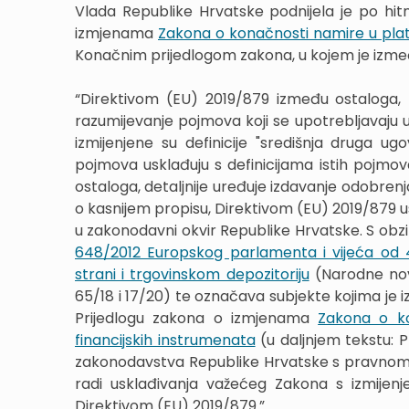
Vlada Republike Hrvatske podnijela je po hi
izmjenama
Zakona o konačnosti namire u plat
Konačnim prijedlogom zakona, u kojem je izm
“Direktivom (EU) 2019/879 između ostaloga, 
razumijevanje pojmova koji se upotrebljavaju u
izmijenjene su definicije "središnja druga ug
pojmova usklađuju s definicijama istih pojm
ostaloga, detaljnije uređuje izdavanje odobrenj
o kasnijem propisu, Direktivom (EU) 2019/879 usk
u zakonodavni okvir Republike Hrvatske. S obzi
648/2012 Europskog parlamenta i vijeća od 4
strani i trgovinskom depozitoriju
(Narodne novi
65/18 i 17/20) te označava subjekte kojima je iz
Prijedlogu zakona o izmjenama
Zakona o ko
financijskih instrumenata
(u daljnjem tekstu: 
zakonodavstva Republike Hrvatske s pravnom st
radi usklađivanja važećeg Zakona s izmije
Direktivom (EU) 2019/879.”