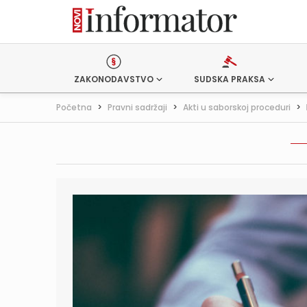
ZAKONODAVSTVO
SUDSKA PRAKSA
Početna
>
Pravni sadržaji
>
Akti u saborskoj proceduri
>