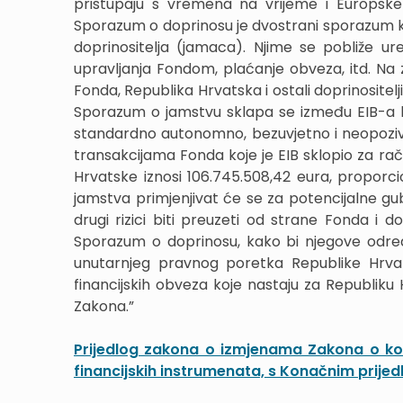
pristupaju s vremena na vrijeme i Europske 
Sporazum o doprinosu je dvostrani sporazum k
doprinositelja (jamaca). Njime se pobliže ur
upravljanja Fondom, plaćanje obveza, itd. Na z
Fonda, Republika Hrvatska i ostali doprinositelj
Sporazum o jamstvu sklapa se između EIB-a ka
standardno autonomno, bezuvjetno i neopoziv
transakcijama Fonda koje je EIB sklopio za ra
Hrvatske iznosi 106.745.508,42 eura, proporci
jamstva primjenjivat će se za potencijalne gubi
drugi rizici biti preuzeti od strane Fonda i
Sporazum o doprinosu, kako bi njegove odre
unutarnjeg pravnog poretka Republike Hrva
financijskih obveza koje nastaju za Republi
Zakona.”
Prijedlog zakona o izmjenama Zakona o ko
financijskih instrumenata, s Konačnim prij