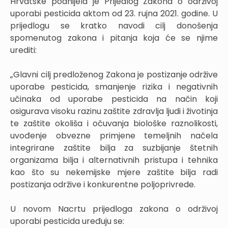
Hrvatske podnijela je Prijedlog Zakona o održivoj
uporabi pesticida aktom od 23. rujna 2021. godine. U
prijedlogu se kratko navodi cilj donošenja
spomenutog zakona i pitanja koja će se njime
urediti:
„Glavni cilj predloženog Zakona je postizanje održive
uporabe pesticida, smanjenje rizika i negativnih
učinaka od uporabe pesticida na način koji
osigurava visoku razinu zaštite zdravlja ljudi i životinja
te zaštite okoliša i očuvanja biološke raznolikosti,
uvođenje obvezne primjene temeljnih načela
integrirane zaštite bilja za suzbijanje štetnih
organizama bilja i alternativnih pristupa i tehnika
kao što su nekemijske mjere zaštite bilja radi
postizanja održive i konkurentne poljoprivrede.
U novom Nacrtu prijedloga zakona o održivoj
uporabi pesticida uređuju se: