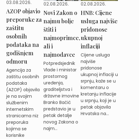
03.08.2026.
02.08.2026.
02.08.2026.
AZOP objavio
Novi Zakon o
HNB: Cijene
preporuke za
najmu bolje
usluga najviše
zaštitu
štiti i
pridonose
osobnih
najmoprimce,
ukupnoj
podataka na
ali i
inflaciji
godišnjem
najmodavce
Cijene usluga
odmoru
najviše
Potpredsjednik
pridonose
Vlade i ministar
Agencija za
ukupnoj inflaciji u
prostornog
zaštitu osobnih
srpnju, kaže se u
uređenja,
podataka
komentaru o
graditeljstva i
(AZOP) objavila
kretanju inflacije
državne imovine
je na svojim
u srpnju, koji je u
Branko Bačić
službenim
petak objavila
predstavio je u
internetskim
Hrvatska na...
petak detalje
stranicama niz
novog Zakona o
preporuka
najm...
kojima se
korisnike