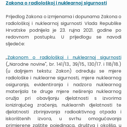
Zakona o radiološkoj i nuklearnoj sigurnosti
Prijedlog Zakona o izmjenama i dopunama Zakona o
radiološkoj i nuklearnoj sigurnosti Vlada Republike
Hrvatske podnijela je 23. rujna 2021. godine po
redovnom postupku. U prijedlogu se navodi
sljedeće:
„
Zakonom o radiološkoj i nuklearnoj sigurnosti
(„Narodne novine", br. 141/13., 39/15., 130/17. i 118/18.)
(u daljnjem tekstu: Zakon) određuju se mjere
radiološke i nuklearne sigurnosti, mjere nuklearnog
osiguranja, evidentiranja i nadzora nuklearnog
materijala te druge mjere neširenja nuklearnog
oružja pri obavljanju djelatnosti s izvorima
ionizirajućeg zračenja, nuklearnih djelatnosti te
djelatnosti zbrinjavanja radioaktivnog otpada i
iskorištenih izvora, u svrhu omogućavanja
primjerene zaštite pojedinaca, društva i okoliša, u