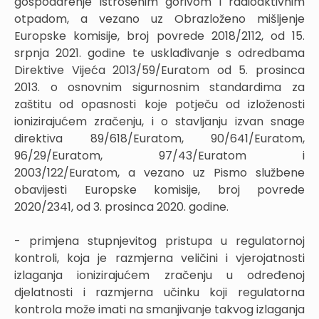
gospodarenje istrošenim gorivom i radioaktivnim
otpadom, a vezano uz Obrazloženo mišljenje
Europske komisije, broj povrede 2018/2112, od 15.
srpnja 2021. godine te usklađivanje s odredbama
Direktive Vijeća 2013/59/Euratom od 5. prosinca
2013. o osnovnim sigurnosnim standardima za
zaštitu od opasnosti koje potječu od izloženosti
ionizirajućem zračenju, i o stavljanju izvan snage
direktiva 89/618/Euratom, 90/641/Euratom,
96/29/Euratom, 97/43/Euratom i
2003/122/Euratom, a vezano uz Pismo službene
obavijesti Europske komisije, broj povrede
2020/2341, od 3. prosinca 2020. godine.
- primjena stupnjevitog pristupa u regulatornoj
kontroli, koja je razmjerna veličini i vjerojatnosti
izlaganja ionizirajućem zračenju u određenoj
djelatnosti i razmjerna učinku koji regulatorna
kontrola može imati na smanjivanje takvog izlaganja