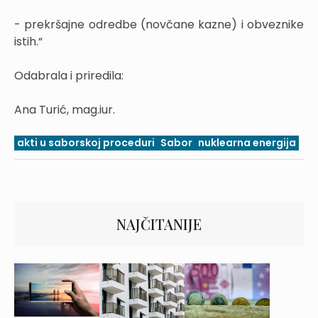
- prekršajne odredbe (novčane kazne) i obveznike
istih.“
Odabrala i priredila:
Ana Turić, mag.iur.
akti u saborskoj proceduri
Sabor
nuklearna energija
NAJČITANIJE