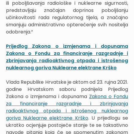
ili poboljšavanja radiološke i nuklearne sigurnosti,
predstavljaju značajan doprinos poboljšanju
učinkovitosti rada regulatornog tijela, a značajno
smanjuju administrativno opterećenje svih nositelja
odobrenja.“
Prijedlog Zakona o izmjenama i dopunama
Zakona o Fondu za financiranje razgradnje i
zbrinjavanja radioaktivnog otpada i istrošenog
nuklearnog goriva Nuklearne elektrane Krško
Vlada Republike Hrvatske je aktom od 23. rujna 2021.
godine Hrvatskom saboru podnijela Prijedlog
Zakona o izmjenama i dopunama
Zakona o Fondu
za financiranje razgradnje i zbrinjavanja
radioaktivnog otpada i istrošenog nuklearnog
goriva Nuklearne elektrane Krško
. U prijedlogu se
ukratko ocjenjuje postojeće stanje te se taksativno
navode pitanja koja će se spomenutim zakonom