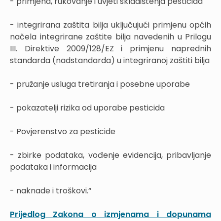
- primjena, rukovanje i uvjeti skladištenja pesticida
- integrirana zaštita bilja uključujući primjenu općih
načela integrirane zaštite bilja navedenih u Prilogu
III. Direktive 2009/128/EZ i primjenu naprednih
standarda (nadstandarda) u integriranoj zaštiti bilja
- pružanje usluga tretiranja i posebne uporabe
- pokazatelji rizika od uporabe pesticida
- Povjerenstvo za pesticide
- zbirke podataka, vođenje evidencija, pribavljanje
podataka i informacija
- naknade i troškovi.“
Prijedlog Zakona o izmjenama i dopunama