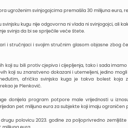
a ugroženim svinjogojcima premašila 30 milijuna eura, rek
 svinjsku kugu nije odgovorna ni vlada ni svinjogojci, ali 
nje svinja da bi se spriječile veće štete.
nari i stručnjaci i svojim stručnim glasom objasne zbog če
 koji su bili protiv cjepiva i cijepljenja, tako i sada imam
ovih koji su znanstveno dokazani i utemeljeni, jedino mogli k
eđutim, afrička svinjska kuga je takva bolest koja z
rekao je Plenković.
kuge donijela program potpore male vrijednosti u iznos
ijedan pet milijuna eura za subjekte koji imaju ograničen
 drugu polovicu 2023. godine za poljoprivredno zemljište 
t milijuna eura.