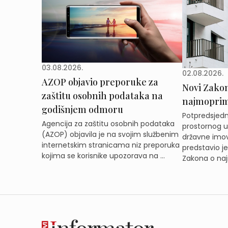
03.08.2026.
02.08.2026.
AZOP objavio preporuke za
Novi Zakon 
zaštitu osobnih podataka na
najmoprimc
godišnjem odmoru
Potpredsjedni
Agencija za zaštitu osobnih podataka
prostornog ur
(AZOP) objavila je na svojim službenim
državne imov
internetskim stranicama niz preporuka
predstavio j
kojima se korisnike upozorava na ...
Zakona o naj