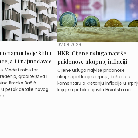
02.08.2026.
o najmu bolje štiti i
HNB: Cijene usluga najviše
e, ali i najmodavce
pridonose ukupnoj inflaciji
k Vlade i ministar
Cijene usluga najviše pridonose
eđenja, graditeljstva i
ukupnoj inflaciji u srpnju, kaže se u
ine Branko Bačić
komentaru o kretanju inflacije u srpnj
e u petak detalje novog
koji je u petak objavila Hrvatska na...
m...