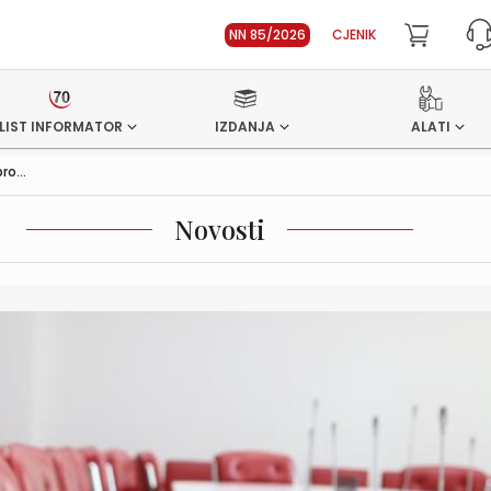
NN 85/2026
CJENIK
LIST INFORMATOR
IZDANJA
ALATI
o...
Novosti