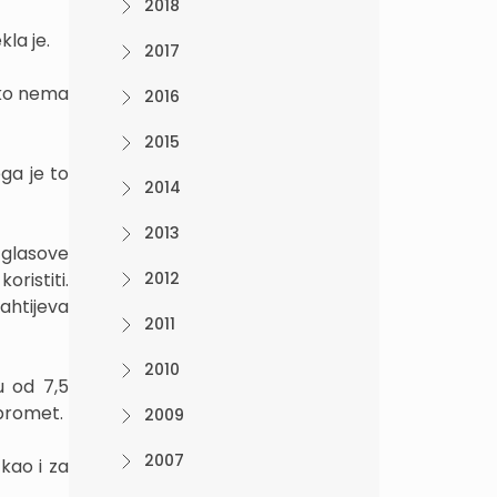
2018
la je.
2017
kako nema
2016
2015
ga je to
2014
2013
o glasove
oristiti.
2012
ahtijeva
2011
2010
u od 7,5
 promet.
2009
2007
kao i za