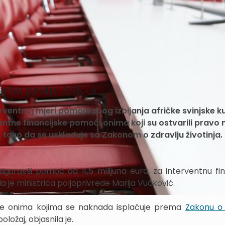
orbu protiv ASK-a
rventnoj mjeri pomoći zbog izbijanja afričke svinjske k
ntne financijske pomoći onima koji su ostvarili pravo 
, tako da se usklađuje sa Zakonom o zdravlju životinja.
siguravši pomoć od 4,5 milijuna eura, za interventnu fin
a je ministrica poljoprivrede Marija Vučković.
ke onima kojima se naknada isplaćuje prema
Zakonu o 
položaj, objasnila je.