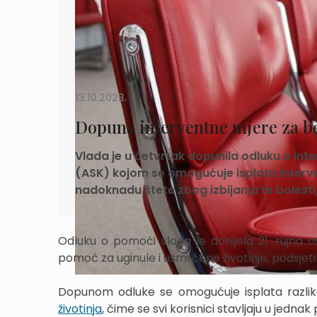
13.10.2023.
Dopuna interventne mjere za b
Vlada je u četvrtak dopunila odluku o inte
(ASK) kojom se omogućuje isplata interve
nadoknadu štete zbog izbijanja te bolesti
Odluku o pomoći vlada je donijela 21. rujna o
pomoć za uginule i usmrćene životinje, podsjetil
Dopunom odluke se omogućuje isplata razli
životinja
, čime se svi korisnici stavljaju u jednak 