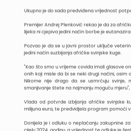
Ukupno je do sada predviđena vrijednost potpor
Premijer Andrej Plenković rekao je da za afričku
lijeka ni cjepiva jedini način borbe je eutanazira
Pozvao je da se u javni prostor uključe veteri
jedini način suzbijanja afričke svinjske kuge.
"Kao što smo u vrijeme covida imali glasove onih
onih koji misle da bi se neki drugi načini, osim 
Nikome nije drago da se usmrćuju svinje, m
smanjivanje štete na najmanju moguću mjeru", 
Vlada od potvrde izbijanja afričke svinjske 
milijuna eura, te predvidjela program pomoći vr
Donijela je i odluku o neplaćanju zakupnine za
cijelu 2024. godinu, a vrijednost te odluke je šes