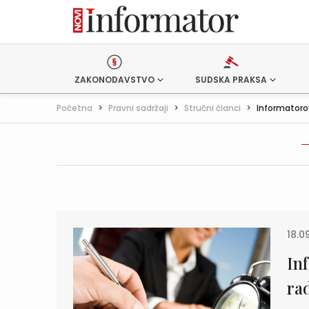
ZAKONODAVSTVO
SUDSKA PRAKSA
Početna
>
Pravni sadržaji
>
Stručni članci
>
Informatorovi
18.0
In
ra