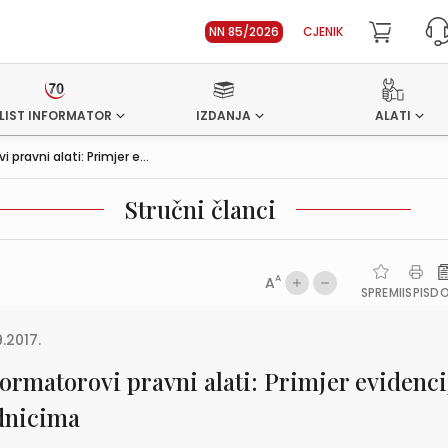
NN 85/2026
CJENIK
LIST INFORMATOR
IZDANJA
ALATI
 pravni alati: Primjer e...
Stručni članci
A
A
SPREMI
ISPIS
D
9.2017.
formatorovi pravni alati: Primjer evidenci
dnicima