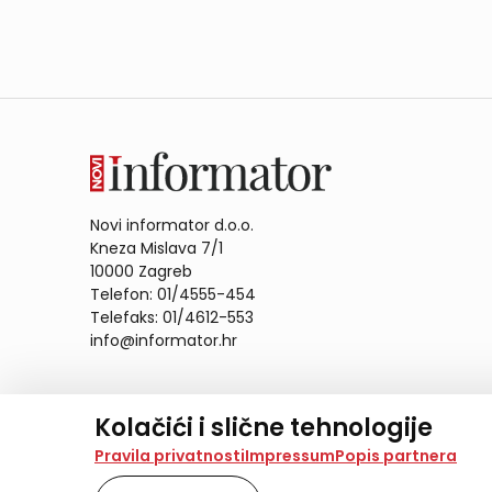
Novi informator d.o.o.
Kneza Mislava 7/1
10000 Zagreb
Telefon: 01/4555-454
Telefaks: 01/4612-553
info@informator.hr
PRATITE NAS:
Kolačići i slične tehnologije
Na našoj web stranici koristimo kolačiće i slične te
Pravila privatnosti
Impressum
Popis partnera
analiziramo promet na stranici te prikazujemo sadržaje