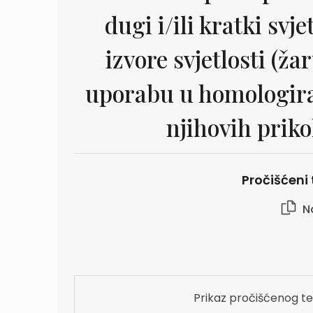
dugi i/ili kratki svj
izvore svjetlosti (ža
uporabu u homologira
njihovih priko
Pročišćeni 
Na
Prikaz pročišćenog te