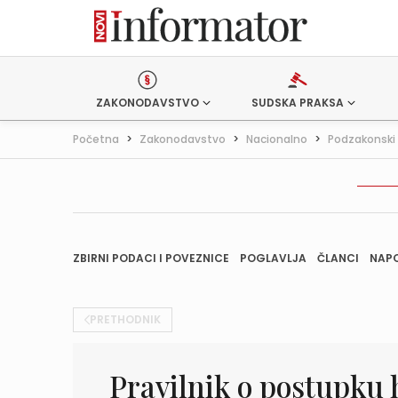
ZAKONODAVSTVO
SUDSKA PRAKSA
Početna
>
Zakonodavstvo
>
Nacionalno
>
Podzakonski 
ZBIRNI PODACI I POVEZNICE
POGLAVLJA
ČLANCI
NAP
PRETHODNIK
Pravilnik o postupku 