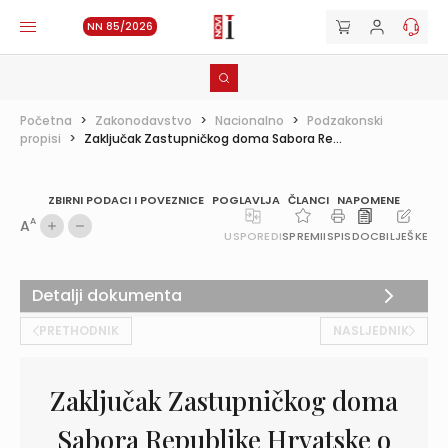
NN 85/2026
Početna
>
Zakonodavstvo
>
Nacionalno
>
Podzakonski
propisi
>
Zaključak Zastupničkog doma Sabora Re...
ZBIRNI PODACI I POVEZNICE
POGLAVLJA
ČLANCI
NAPOMENE
A
A
USPOREDI
SPREMI
ISPIS
DOC
BILJEŠKE
Detalji dokumenta
PRETHODNIK
NASLJEDNIK
Zaključak Zastupničkog doma
Sabora Republike Hrvatske o