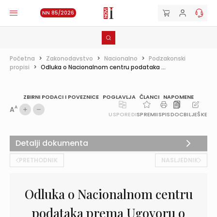
NN 85/2026
Početna
>
Zakonodavstvo
>
Nacionalno
>
Podzakonski
propisi
>
Odluka o Nacionalnom centru podataka ...
ZBIRNI PODACI I POVEZNICE
POGLAVLJA
ČLANCI
NAPOMENE
A
A
USPOREDI
SPREMI
ISPIS
DOC
BILJEŠKE
Detalji dokumenta
PRETHODNIK
NASLJEDNIK
Odluka o Nacionalnom centru
podataka prema Ugovoru o