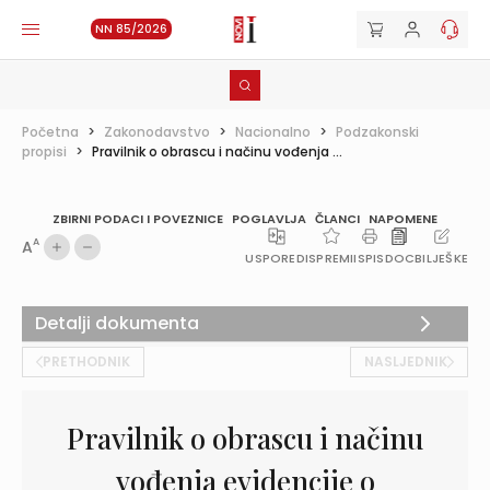
NN 85/2026
Početna
>
Zakonodavstvo
>
Nacionalno
>
Podzakonski
propisi
>
Pravilnik o obrascu i načinu vođenja ...
ZBIRNI PODACI I POVEZNICE
POGLAVLJA
ČLANCI
NAPOMENE
A
A
USPOREDI
SPREMI
ISPIS
DOC
BILJEŠKE
Detalji dokumenta
PRETHODNIK
NASLJEDNIK
Pravilnik o obrascu i načinu
vođenja evidencije o