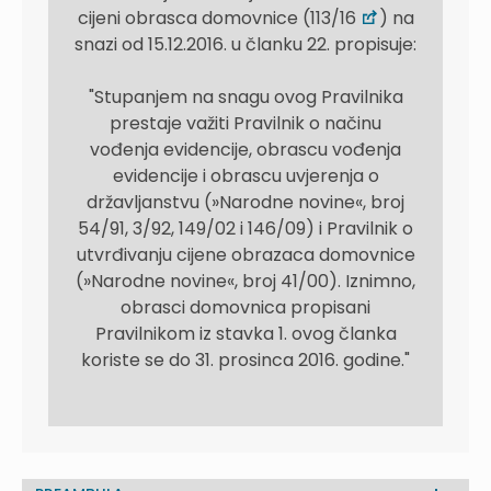
cijeni obrasca domovnice (113/16
) na
snazi od 15.12.2016. u članku 22. propisuje:
"Stupanjem na snagu ovog Pravilnika
prestaje važiti Pravilnik o načinu
vođenja evidencije, obrascu vođenja
evidencije i obrascu uvjerenja o
državljanstvu (»Narodne novine«, broj
54/91, 3/92, 149/02 i 146/09) i Pravilnik o
utvrđivanju cijene obrazaca domovnice
(»Narodne novine«, broj 41/00). Iznimno,
obrasci domovnica propisani
Pravilnikom iz stavka 1. ovog članka
koriste se do 31. prosinca 2016. godine."