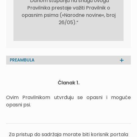
”Danom stupanja na snagu ovoga
Pravilnika prestaje važiti Pravilnik o
opasnim psima (»Narodne novine«, broj
26/05).”
PREAMBULA
Članak 1.
Ovim Pravilnikom utvrđuju se opasni i moguće
opasni psi.
Za pristup do sadržaja morate biti korisnik portala