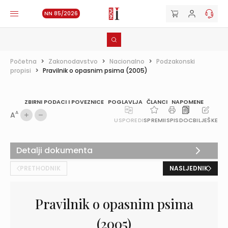
NN 85/2026
Početna
>
Zakonodavstvo
>
Nacionalno
>
Podzakonski
propisi
>
Pravilnik o opasnim psima (2005)
ZBIRNI PODACI I POVEZNICE
POGLAVLJA
ČLANCI
NAPOMENE
A
A
USPOREDI
SPREMI
ISPIS
DOC
BILJEŠKE
Detalji dokumenta
PRETHODNIK
NASLJEDNIK
Pravilnik o opasnim psima
(2005)