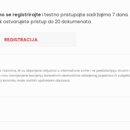
o se registrirajte
i testno pristupajte sadržajima 7 dana.
k ostvarujete pristup do 20 dokumenata.
REGISTRACIJA
 i točnima, te su objavljene isključivo u informativne svrhe i ne predstavljaju stručni i
e i nisu namijenjene bavljenju konkretnim okolnostima određenog pojedinca ili subjekt
oja korisniku može nastati upotrebom obrazaca.