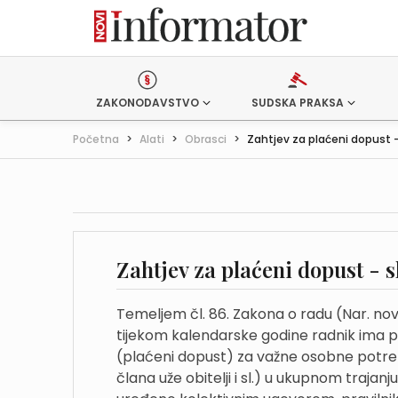
ZAKONODAVSTVO
SUDSKA PRAKSA
Početna
>
Alati
>
Obrasci
>
Zahtjev za plaćeni dopust -
Zahtjev za plaćeni dopust - 
Temeljem čl. 86. Zakona o radu (Nar. nov.,
tijekom kalendarske godine radnik ima 
(plaćeni dopust) za važne osobne potrebe
člana uže obitelji i sl.) u ukupnom trajan