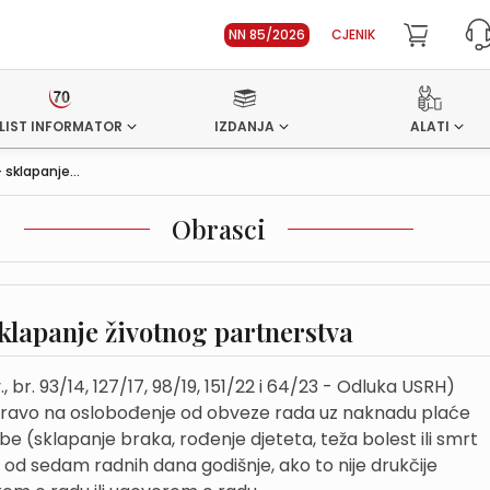
NN 85/2026
CJENIK
LIST INFORMATOR
IZDANJA
ALATI
 sklapanje...
Obrasci
sklapanje životnog partnerstva
 br. 93/14, 127/17, 98/19, 151/22 i 64/23 - Odluka USRH)
pravo na oslobođenje od obveze rada uz naknadu plaće
 (sklapanje braka, rođenje djeteta, teža bolest ili smrt
ju od sedam radnih dana godišnje, ako to nije drukčije