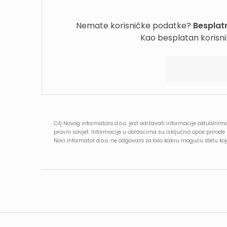
Nemate korisničke podatke?
Besplatn
Kao besplatan korisni
Cilj Novog informatora d.o.o. jest održavati informacije aktualnima
pravni savjet. Informacije u obrascima su isključivo opće prirod
Novi informator d.o.o. ne odgovara za bilo kakvu moguću štetu k