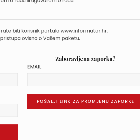
om o radu ili ugovorom o radu.
rate biti korisnik portala www.informator.hr.
 pristupa ovisno o Vašem paketu.
Zaboravljena zaporka?
EMAIL