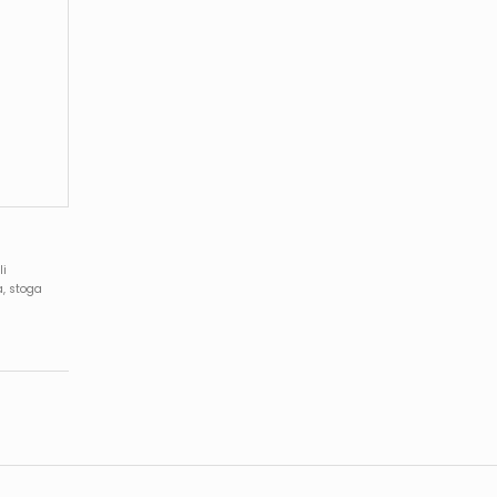
li
a, stoga