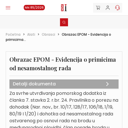
NN 85/2026
Početna
>
Alati
>
Obrasci
>
Obrazac EPOM - Evidencija o
primicima...
Obrazac EPOM - Evidencija o primicima
od nesamostalnog rada
Detalji dokumenta
Za svrhe utvrđivanja pomorskog dodatka iz
članka 7. stavka 2. r.br. 24. Pravilnika o porezu na
dohodak (Nar. nov., br. 10/17, 128/17, 106/18, 1/19,
80/19 I 1/20) i dohotka od nesamostalnog rada
ostvarenog po osnovi rada na brodu u
međunarodnoj plovidbi, član posade broda u