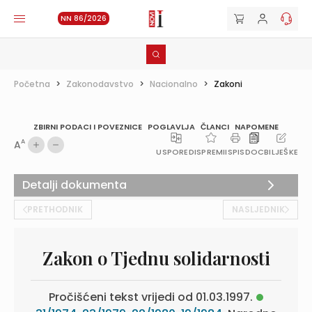
NN 86/2026
Početna
>
Zakonodavstvo
>
Nacionalno
>
Zakoni
ZBIRNI PODACI I POVEZNICE
POGLAVLJA
ČLANCI
NAPOMENE
A
A
USPOREDI
SPREMI
ISPIS
DOC
BILJEŠKE
Detalji dokumenta
PRETHODNIK
NASLJEDNIK
Zakon o Tjednu solidarnosti
Pročišćeni tekst vrijedi od 01.03.1997.