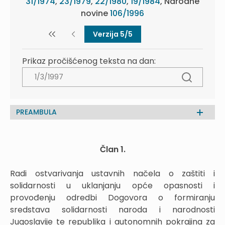
31/1974
,
23/1979
,
22/1980
,
19/1984
, Narodne
novine
106/1996
Verzija 5/5
Prikaz pročišćenog teksta na dan:
PREAMBULA
Član
1.
Radi ostvarivanja ustavnih načela o zaštiti i
solidarnosti u uklanjanju opće opasnosti i
provođenju odredbi Dogovora o formiranju
sredstava solidarnosti naroda i narodnosti
Jugoslavije te republika i autonomnih pokrajina za