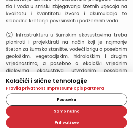
tla i voda u smislu izbjegava­nja štetnih utjecaja na
kvalitetu i kvantitetu izvora i akumulacija te
slobodno kretanje površinskih i podzemnih voda.
(2) Infrastrukturu u šumskim ekosustavima treba
planirati i projektirati na način koji je najmanje
štetan za šumsko stanište, vodeći brigu o posebnim
geološkim, vegetacijskim, hidrološkim i drugim
vrijed­nostima, a posebno o ekološki vrijednim
dijelovima ekosustava utvrđenim posebnim
propisima (zaštićena područja, ekološka mreža,
Kolačići i slične tehnologije
ugroženi i rijetki stanišni tipovi, migratorni koridori
Na našoj web stranici koristimo kolačiće i slične
Pravila privatnosti
Impressum
Popis partnera
rijetkih, osjetljivih ili ugroženih vrsta).
tehnologije za pohranu, čitanje i obradu informacija na
vašem uređaju. Time poboljšavamo korisničko iskustvo,
Postavke
analiziramo promet na stranici te prikazujemo sadržaje i
Provedba sveeuropskih kriterija i uvažavanje
oglase koji vas zanimaju. Korisnički profili mogu se kreirati
Samo nužno
općeg interesa
na više web stranica i uređaja u tu svrhu. Naši partneri
također koriste ove tehnologije.
Prihvati sve
Odabirom opcije „Samo nužno“ prihvaćate samo one
Članak 11.
kolačiće koji su potrebni za pravilno funkcioniranje naše