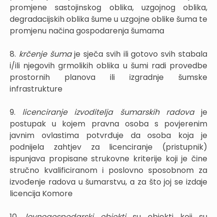
promjene sastojinskog oblika, uzgojnog oblika,
degradacijskih oblika šume u uzgojne oblike šuma te
promjenu načina gospodarenja šumama
8.
krčenje šuma
je sječa svih ili gotovo svih stabala
i/ili njegovih grmolikih oblika u šumi radi provedbe
prostornih planova ili izgradnje šumske
infrastrukture
9.
licenciranje izvoditelja šumarskih radova
je
postupak u kojem pravna osoba s povjerenim
javnim ovlastima potvrđuje da osoba koja je
podnijela zahtjev za licenciranje (pristupnik)
ispunjava propisane strukovne kriterije koji je čine
stručno kvalificiranom i poslovno sposobnom za
izvođenje radova u šumarstvu, a za što joj se izdaje
licencija Komore
10.
lovnogospodarski objekti
su objekti koji su