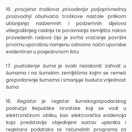
16.
procjena troškova privođenja poljoprivrednoj
proizvodnji
obuhvaća troškove nastale prilikom
uklanjanja nadzemnih i podzemnih dijelova
višegodišnjeg raslinja te poravnanja zemljišta nakon
provedenih radova čija je svrha vraćanje površini
prvotnu uporabnu namjenu odnosno način uporabe
evidentiran u posjedovnom listu
17.
pustošenje šuma
je svaki nezakonit zahvat u
šumama i na šumskim zemljištima kojim se remeti
gospodarenje šumama i smanjuje buduća vrijednost
šuma
18.
Registar
je registar šumskogospodarskog
područja Republike Hrvatske koji se vodi u
elektroničkom obliku, kao elektronička evidencija
koja predstavlja objedinjeni sustav upisnika i
registara podataka te računalnih programa za