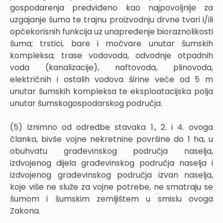
gospodarenja predviđeno kao najpovoljnije za
uzgajanje šuma te trajnu proizvodnju drvne tvari i/ili
općekorisnih funkcija uz unapređenje bioraznolikosti
šuma; trstici, bare i močvare unutar šumskih
kompleksa; trase vodovoda, odvodnje otpadnih
voda (kanalizacije), naftovoda, plinovoda,
električnih i ostalih vodova širine veće od 5 m
unutar šumskih kompleksa te eksploatacijska polja
unutar šumskogospodarskog područja.
(5) Iznimno od odredbe stavaka 1., 2. i 4. ovoga
članka, bivše vojne nekretnine površine do 1 ha, u
obuhvatu građevinskog područja naselja,
izdvojenog dijela građevinskog područja naselja i
izdvojenog građevinskog područja izvan naselja,
koje više ne služe za vojne potrebe, ne smatraju se
šumom i šumskim zemljištem u smislu ovoga
Zakona.