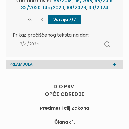
Narodne novine
68/2018
,
115/2018
,
98/2019
,
32/2020
,
145/2020
,
101/2023
,
36/2024
Verzija 7/7
Prikaz pročišćenog teksta na dan:
PREAMBULA
DIO PRVI
OPĆE ODREDBE
Predmet i cilj Zakona
Članak 1.