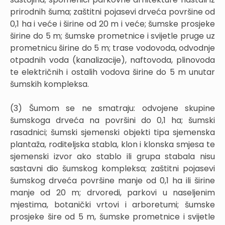
prirodnih šuma; zaštitni pojasevi drveća površine od
0,1 ha i veće i širine od 20 m i veće; šumske prosjeke
širine do 5 m; šumske prometnice i svijetle pruge uz
prometnicu širine do 5 m; trase vodovoda, odvodnje
otpadnih voda (kanalizacije), naftovoda, plinovoda
te električnih i ostalih vodova širine do 5 m unutar
šumskih kompleksa.
(3) Šumom se ne smatraju: odvojene skupine
šumskoga drveća na površini do 0,1 ha; šumski
rasadnici; šumski sjemenski objekti tipa sjemenska
plantaža, roditeljska stabla, klon i klonska smjesa te
sjemenski izvor ako stablo ili grupa stabala nisu
sastavni dio šumskog kompleksa; zaštitni pojasevi
šumskog drveća površine manje od 0,1 ha ili širine
manje od 20 m; drvoredi, parkovi u naseljenim
mjestima, botanički vrtovi i arboretumi; šumske
prosjeke šire od 5 m, šumske prometnice i svijetle