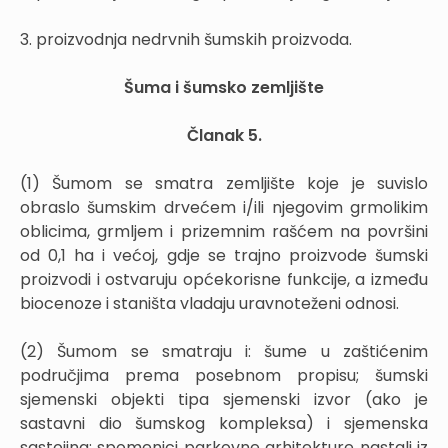
3. proizvodnja nedrvnih šumskih proizvoda.
Šuma i šumsko zemljište
Članak 5.
(1) Šumom se smatra zemljište koje je suvislo
obraslo šumskim drvećem i/ili njegovim grmolikim
oblicima, grmljem i prizemnim rašćem na površini
od 0,1 ha i većoj, gdje se trajno proizvode šumski
proizvodi i ostvaruju općekorisne funkcije, a između
biocenoze i staništa vladaju uravnoteženi odnosi.
(2) Šumom se smatraju i: šume u zaštićenim
područjima prema posebnom propisu; šumski
sjemenski objekti tipa sjemenski izvor (ako je
sastavni dio šumskog kompleksa) i sjemenska
sastojina; spomenici parkovne arhitekture nastali iz