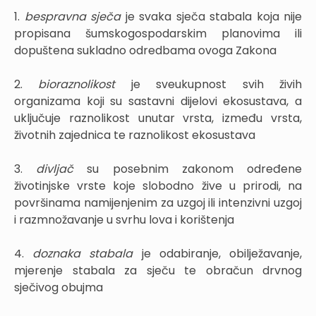
1.
bespravna sječa
je svaka sječa stabala koja nije
propisana šumskogospodarskim planovima ili
dopuštena sukladno odredbama ovoga Zakona
2.
bioraznolikost
je sveukupnost svih živih
organizama koji su sastavni dijelovi ekosustava, a
uključuje raznolikost unutar vrsta, između vrsta,
životnih zajednica te raznolikost ekosustava
3.
divljač
su posebnim zakonom određene
životinjske vrste koje slobodno žive u prirodi, na
površinama namijenjenim za uzgoj ili intenzivni uzgoj
i razmnožavanje u svrhu lova i korištenja
4.
doznaka stabala
je odabiranje, obilježavanje,
mjerenje stabala za sječu te obračun drvnog
sječivog obujma