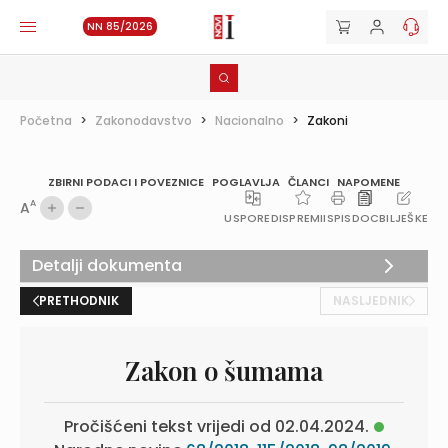
NN 85/2026
Početna
>
Zakonodavstvo
>
Nacionalno
>
Zakoni
ZBIRNI PODACI I POVEZNICE
POGLAVLJA
ČLANCI
NAPOMENE
A
A
USPOREDI
SPREMI
ISPIS
DOC
BILJEŠKE
Detalji dokumenta
PRETHODNIK
NASLJEDNIK
Zakon o šumama
Pročišćeni tekst vrijedi od 02.04.2024.