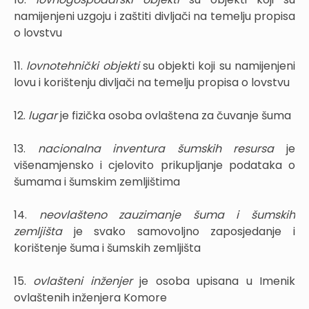
namijenjeni uzgoju i zaštiti divljači na temelju propisa
o lovstvu
11.
lovnotehnički objekti
su objekti koji su namijenjeni
lovu i korištenju divljači na temelju propisa o lovstvu
12.
lugar
je fizička osoba ovlaštena za čuvanje šuma
13.
nacionalna inventura šumskih resursa
je
višenamjensko i cjelovito prikupljanje podataka o
šumama i šumskim zemljištima
14.
neovlašteno zauzimanje šuma i šumskih
zemljišta
je svako samovoljno zaposjedanje i
korištenje šuma i šumskih zemljišta
15.
ovlašteni inženjer
je osoba upisana u Imenik
ovlaštenih inženjera Komore