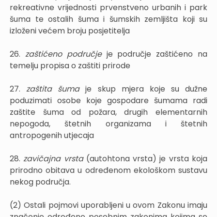
rekreativne vrijednosti prvenstveno urbanih i park
šuma te ostalih šuma i šumskih zemljišta koji su
izloženi većem broju posjetitelja
26.
zaštićeno područje
je područje zaštićeno na
temelju propisa o zaštiti prirode
27.
zaštita šuma
je skup mjera koje su dužne
poduzimati osobe koje gospodare šumama radi
zaštite šuma od požara, drugih elementarnih
nepogoda, štetnih organizama i štetnih
antropogenih utjecaja
28.
zavičajna vrsta
(autohtona vrsta) je vrsta koja
prirodno obitava u određenom ekološkom sustavu
nekog područja.
(2) Ostali pojmovi uporabljeni u ovom Zakonu imaju
značenje određeno posebnim zakonima kojima se