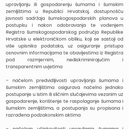
upravljanju ili gospodarenju šumama i šumskim
zemljištima u Republici Hrvatskoj, dostupnošću
javnosti sadržaja šumskogospodarskih planova u
postupku i nakon odobravanja te vođenjem
Registra šumskogospodarskog područja Republike
Hrvatske u elektroničkom obliku, koji se sastoji od
više upisnika podataka, uz osiguranje pristupa
osnovnim informacijama te obavijestima iz Registra
pod razmjernim, nediskriminirajućim i
transparentnim uvjetima
– načelom predvidljivosti upravljanja šumama i
šumskim zemljištima osigurava načelno jednako
postupanje u istim ili sličnim slučajevima vezanim uz
gospodarenje, korištenje te raspolaganje šumama i
šumskim zemljištima, a postupanja su propisana i
razrađena podzakonskim aktima
– načelom učinkovitosti upravljanja šumama i