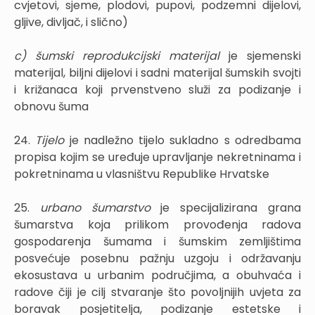
cvjetovi, sjeme, plodovi, pupovi, podzemni dijelovi,
gljive, divljač, i slično)
c) šumski reprodukcijski materijal
je sjemenski
materijal, biljni dijelovi i sadni materijal šumskih svojti
i križanaca koji prvenstveno služi za podizanje i
obnovu šuma
24.
Tijelo
je nadležno tijelo sukladno s odredbama
propisa kojim se uređuje upravljanje nekretninama i
pokretninama u vlasništvu Republike Hrvatske
25.
urbano šumarstvo
je specijalizirana grana
šumarstva koja prilikom provođenja radova
gospodarenja šumama i šumskim zemljištima
posvećuje posebnu pažnju uzgoju i održavanju
ekosustava u urbanim područjima, a obuhvaća i
radove čiji je cilj stvaranje što povoljnijih uvjeta za
boravak posjetitelja, podizanje estetske i