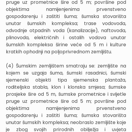
pruge uz prometnice šire od 5 m; površine pod
objektima namijenjenima prvenstveno
gospodarenju i zaštiti šuma; šumska stovarišta
unutar šumskih kompleksa; trase vodovoda,
odvodnje otpadnih voda (kanalizacije), naftovoda,
plinovoda, električnih i ostalih vodova unutar
šumskih kompleksa širine veće od 5 m i kulture
kratkih ophodnji na poljoprivrednom zemljištu.
(4) Šumskim zemljištem smatraju se: zemljište na
kojem se uzgaja šuma, šumski rasadnici, šumski
sjemenski objekti tipa sjemenska plantaža,
roditeljska stabla, klon i klonska smjesa; šumske
prosjeke šire od 5 m, šumske prometnice i svijetle
pruge uz prometnice šire od 5 m; površine pod
objektima namijenjenima prvenstveno
gospodarenju i zaštiti šuma; šumska stovarišta
unutar šumskih kompleksa; neobraslo zemljište koje
je zbog svojih prirodnih obilježja i uvjeta