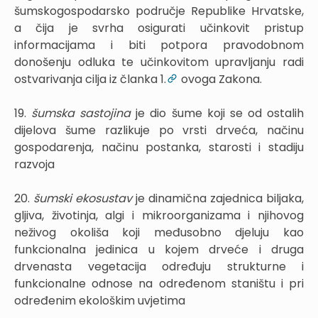
šumskogospodarsko područje Republike Hrvatske,
a čija je svrha osigurati učinkovit pristup
informacijama i biti potpora pravodobnom
donošenju odluka te učinkovitom upravljanju radi
ostvarivanja cilja iz članka 1.
ovoga Zakona.
19.
šumska sastojina
je dio šume koji se od ostalih
dijelova šume razlikuje po vrsti drveća, načinu
gospodarenja, načinu postanka, starosti i stadiju
razvoja
20.
šumski ekosustav
je dinamična zajednica biljaka,
gljiva, životinja, algi i mikroorganizama i njihovog
neživog okoliša koji međusobno djeluju kao
funkcionalna jedinica u kojem drveće i druga
drvenasta vegetacija određuju strukturne i
funkcionalne odnose na određenom staništu i pri
određenim ekološkim uvjetima