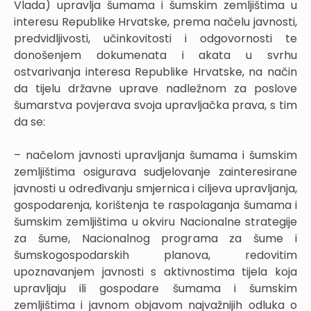
Vlada) upravlja šumama i šumskim zemljištima u
interesu Republike Hrvatske, prema načelu javnosti,
predvidljivosti, učinkovitosti i odgovornosti te
donošenjem dokumenata i akata u svrhu
ostvarivanja interesa Republike Hrvatske, na način
da tijelu državne uprave nadležnom za poslove
šumarstva povjerava svoja upravljačka prava, s tim
da se:
– načelom javnosti upravljanja šumama i šumskim
zemljištima osigurava sudjelovanje zainteresirane
javnosti u određivanju smjernica i ciljeva upravljanja,
gospodarenja, korištenja te raspolaganja šumama i
šumskim zemljištima u okviru Nacionalne strategije
za šume, Nacionalnog programa za šume i
šumskogospodarskih planova, redovitim
upoznavanjem javnosti s aktivnostima tijela koja
upravljaju ili gospodare šumama i šumskim
zemljištima i javnom objavom najvažnijih odluka o