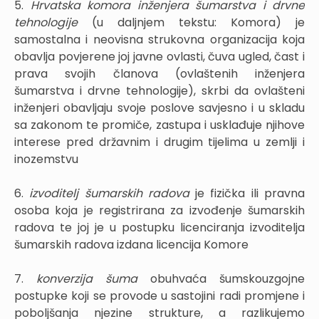
5.
Hrvatska komora inženjera šumarstva i drvne
tehnologije
(u daljnjem tekstu: Komora) je
samostalna i neovisna strukovna organizacija koja
obavlja povjerene joj javne ovlasti, čuva ugled, čast i
prava svojih članova (ovlaštenih inženjera
šumarstva i drvne tehnologije), skrbi da ovlašteni
inženjeri obavljaju svoje poslove savjesno i u skladu
sa zakonom te promiče, zastupa i usklađuje njihove
interese pred državnim i drugim tijelima u zemlji i
inozemstvu
6.
izvoditelj šumarskih radova
je fizička ili pravna
osoba koja je registrirana za izvođenje šumarskih
radova te joj je u postupku licenciranja izvoditelja
šumarskih radova izdana licencija Komore
7.
konverzija šuma
obuhvaća šumskouzgojne
postupke koji se provode u sastojini radi promjene i
poboljšanja njezine strukture, a razlikujemo