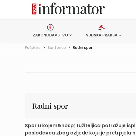
ZAKONODAVSTVO
SUDSKA PRAKSA
Početna
>
Sentence
>
Radni spor
Radni spor
Spor u kojem&nbsp; tužiteljica potražuje isp
poslodavca zbog ozljede koju je pretrpjela n