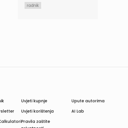
radnik
ik
Uvjeti kupnje
Upute autorima
sletter
Uvjeti korištenja
AI Lab
Kalkulatori
Pravila zaštite