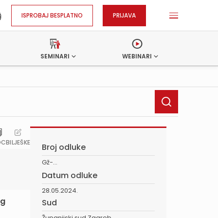
ISPROBAJ BESPLATNO
PRIJAVA
SEMINARI
WEBINARI
OC
BILJEŠKE
Broj odluke
Gž-...
Datum odluke
28.05.2024.
og
Sud
Županijski sud Zagreb