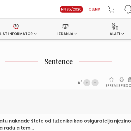
NN 85/2026
CJENIK
LIST INFORMATOR
IZDANJA
ALATI
Sentence
A
A
SPREMI
ISPIS
D
latu naknade štete od tuženika kao osiguratelja njezin
a radu a tem...