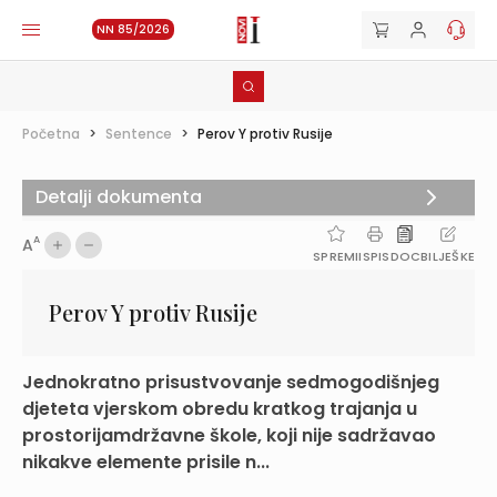
NN 85/2026
Početna
>
Sentence
>
Perov Y protiv Rusije
Detalji dokumenta
A
A
SPREMI
ISPIS
DOC
BILJEŠKE
Perov Y protiv Rusije
Jednokratno prisustvovanje sedmogodišnjeg
djeteta vjerskom obredu kratkog trajanja u
prostorijamdržavne škole, koji nije sadržavao
nikakve elemente prisile n...