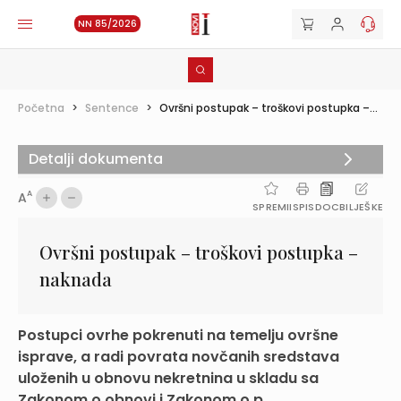
NN 85/2026
Početna
>
Sentence
>
Ovršni postupak – troškovi postupka –...
Detalji dokumenta
A
A
SPREMI
ISPIS
DOC
BILJEŠKE
Ovršni postupak – troškovi postupka –
naknada
Postupci ovrhe pokrenuti na temelju ovršne
isprave, a radi povrata novčanih sredstava
uloženih u obnovu nekretnina u skladu sa
Zakonom o obnovi i Zakonom o p...