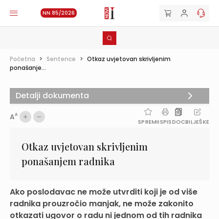
NN 85/2026
Početna
>
Sentence
>
Otkaz uvjetovan skrivljenim
ponašanje...
Detalji dokumenta
A
A
SPREMI
ISPIS
DOC
BILJEŠKE
Otkaz uvjetovan skrivljenim
ponašanjem radnika
Ako poslodavac ne može utvrditi koji je od više
radnika prouzročio manjak, ne može zakonito
otkazati ugovor o radu ni jednom od tih radnika