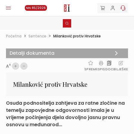
NN 85/2026
Početna
>
Sentence
>
Milanković protiv Hrvatske
Detalji dokumenta
A
A
SPREMI
ISPIS
DOC
BILJEŠKE
Milanković protiv Hrvatske
Osuda podnositelja zahtjeva za ratne zločine na
temelju zapovjedne odgovornosti imala je u
vrijeme počinjenja djela dovoljno jasnu pravnu
osnovu u međunarod...