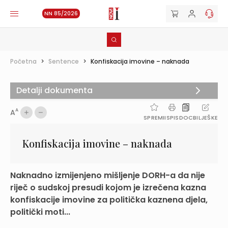
NN 85/2026
Početna
>
Sentence
>
Konfiskacija imovine – naknada
Detalji dokumenta
A
A
SPREMI
ISPIS
DOC
BILJEŠKE
Konfiskacija imovine – naknada
Naknadno izmijenjeno mišljenje DORH-a da nije
riječ o sudskoj presudi kojom je izrečena kazna
konfiskacije imovine za politička kaznena djela,
politički moti...