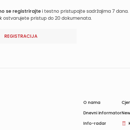
o se registrirajte
i testno pristupajte sadržajima 7 dana.
k ostvarujete pristup do 20 dokumenata.
REGISTRACIJA
O nama
Cjen
Dnevni informator
New
Info-radar