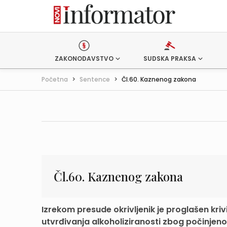
ZAKONODAVSTVO
SUDSKA PRAKSA
Početna
>
Sentence
>
Čl.60. Kaznenog zakona
Čl.60. Kaznenog zakona
Izrekom presude okrivljenik je proglašen kriv
utvrđivanja alkoholiziranosti zbog počinjenog