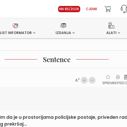
NN 85/2026
CJENIK
LIST INFORMATOR
IZDANJA
ALATI
Sentence
A
A
SPREMI
ISPIS
D
im da je u prostorijama policijske postaje, priveden rad
 prekršaj...