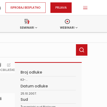
ISPROBAJ BESPLATNO
PRIJAVA
SEMINARI
WEBINARI
OC
BILJEŠKE
Broj odluke
Kž-...
Datum odluke
25.10.2007.
i
Sud
Županijski sud Bjelovar