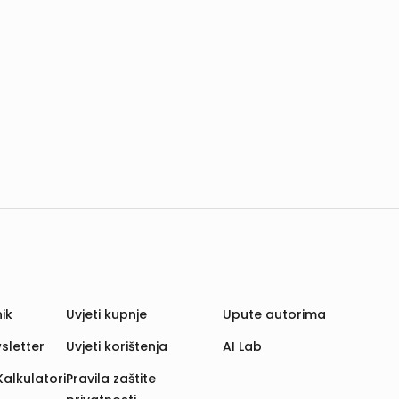
ik
Uvjeti kupnje
Upute autorima
sletter
Uvjeti korištenja
AI Lab
Kalkulatori
Pravila zaštite