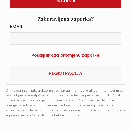
Zaboravljena zaporka?
EMAIL
REGISTRACIJA
Cilj Novog informatora d.o.o. jest održavati informacije aktualnima i točnima,
te su objavljene isključivo u informativne svrhe i ne predstavljaju stručni ili
pravni savjet. Informacije u obrascima su isključivo opće prirode i nisu
namijenjene bavljenju konkretnim okolnostima određenog pojedinca ili
subjekta, stoga Novi informator d.o.o. ne odgovara za bilo kakvu moguću štetu
koja korisniku može nastati upotrebom obrazaca.