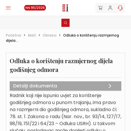
NN 85/2026
Početna
>
Alati
>
Obrasci
>
Odluka o korištenju razmjernog
dijela...
Odluka o korištenju razmjernog dijela
godišnjeg odmora
Detalji dokumenta
Radnik koji nije ispunio uvjet za korištenje
godišnjeg odmora u punom trajanju, ima pravo
na razmjerni dio godišnjeg odmora, sukladno čl.
78. st. 1. Zakona o radu (Nar. nov., br. 93/14, 127/17,
98/19, 151/22 i 64/23 – Odluka USRH). U takvom
slučaju, poslodavac može donijeti odluku o