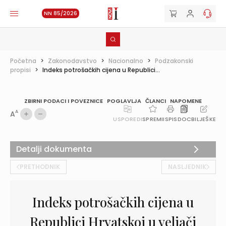
NN 85/2026
Početna
>
Zakonodavstvo
>
Nacionalno
>
Podzakonski
propisi
>
Indeks potrošačkih cijena u Republici...
ZBIRNI PODACI I POVEZNICE
POGLAVLJA
ČLANCI
NAPOMENE
A
A
USPOREDI
SPREMI
ISPIS
DOC
BILJEŠKE
Detalji dokumenta
PRETHODNIK
NASLJEDNIK
Indeks potrošačkih cijena u
Republici Hrvatskoj u veljači