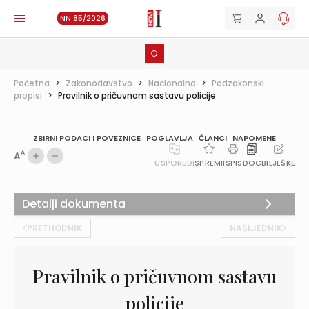
NN 85/2026
Početna
>
Zakonodavstvo
>
Nacionalno
>
Podzakonski
propisi
>
Pravilnik o pričuvnom sastavu policije
ZBIRNI PODACI I POVEZNICE
POGLAVLJA
ČLANCI
NAPOMENE
A
A
USPOREDI
SPREMI
ISPIS
DOC
BILJEŠKE
Detalji dokumenta
PRETHODNIK
NASLJEDNIK
Pravilnik o pričuvnom sastavu
policije