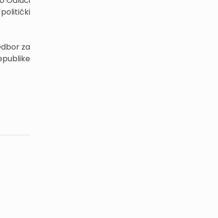
o Odluci
olitički
Odbor za
epublike