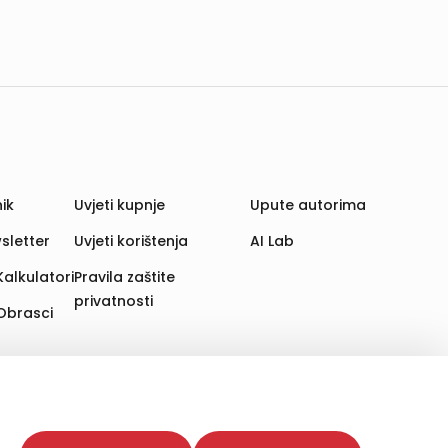
ik
Uvjeti kupnje
Upute autorima
sletter
Uvjeti korištenja
AI Lab
Kalkulatori
Pravila zaštite
privatnosti
Obrasci
aju. Time poboljšavamo korisničko iskustvo,
 više web stranica i uređaja u tu svrhu. Naši partneri