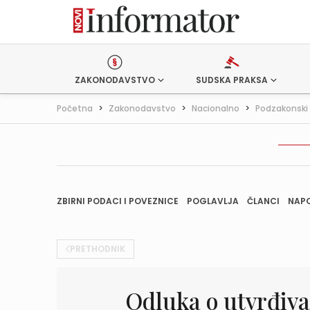
ZAKONODAVSTVO
SUDSKA PRAKSA
Početna
>
Zakonodavstvo
>
Nacionalno
>
Podzakonski 
ZBIRNI PODACI I POVEZNICE
POGLAVLJA
ČLANCI
NAP
PRETHODNIK
Odluka o utvrđiv