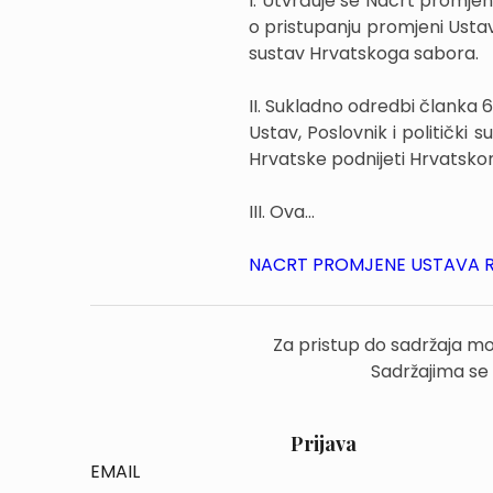
I. Utvrđuje se Nacrt promje
o pristupanju promjeni Ustav
sustav Hrvatskoga sabora.
II. Sukladno odredbi članka 
Ustav, Poslovnik i politički
Hrvatske podnijeti Hrvatsko
III. Ova...
NACRT PROMJENE USTAVA R
Za pristup do sadržaja mo
Sadržajima se
Prijava
EMAIL