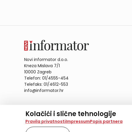
Novi informator d.o.o.
Kneza Mislava 7/1
10000 Zagreb
Telefon: 01/4555-454
Telefaks: 01/4612-553
info@informator.hr
PRATITE NAS:
Kolačići i slične tehnologije
Na našoj web stranici koristimo kolačiće i slične te
Pravila privatnosti
Impressum
Popis partnera
analiziramo promet na stranici te prikazujemo sadržaje
također koriste ove tehnologije.