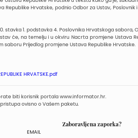
ne Ustava Republike Hrvatske u tekstu kako ga je, sukladn
a Republike Hrvatske, podnio Odbor za Ustav, Poslovnik i p
60. stavka 1. podstavka 4. Poslovnika Hrvatskoga sabora, 
 sustav će, na temelju i u okviru Nacrta promjene Ustava R
m saboru Prijedlog promjene Ustava Republike Hrvatske.
EPUBLIKE HRVATSKE.pdf
rate biti korisnik portala www.informator.hr.
 pristupa ovisno o Vašem paketu.
Zaboravljena zaporka?
EMAIL