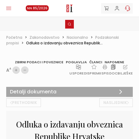
NN 85/2026
Početna
>
Zakonodavstvo
>
Nacionalno
>
Podzakonski
propisi
>
Odluka o izdavanju obveznica Republik...
ZBIRNI PODACI I POVEZNICE
POGLAVLJA
ČLANCI
NAPOMENE
A
A
USPOREDI
SPREMI
ISPIS
DOC
BILJEŠKE
Detalji dokumenta
PRETHODNIK
NASLJEDNIK
Odluka o izdavanju obveznica
Republike Hrvatske