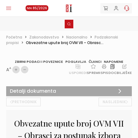
NN 85/2026
Početna
>
Zakonodavstvo
>
Nacionalno
>
Podzakonski
propisi
>
Obvezatne upute broj OVM VII – Obrasc...
ZBIRNI PODACI I POVEZNICE
POGLAVLJA
ČLANCI
NAPOMENE
A
A
USPOREDI
SPREMI
ISPIS
DOC
BILJEŠKE
Detalji dokumenta
PRETHODNIK
NASLJEDNIK
Obvezatne upute broj OVM VII
– Obrasci za postupak izbora