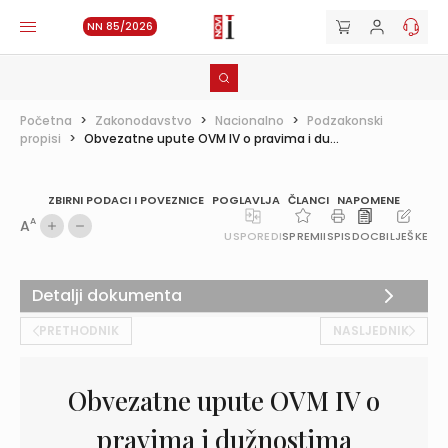
NN 85/2026
Početna
>
Zakonodavstvo
>
Nacionalno
>
Podzakonski
propisi
>
Obvezatne upute OVM IV o pravima i du...
ZBIRNI PODACI I POVEZNICE
POGLAVLJA
ČLANCI
NAPOMENE
A
A
USPOREDI
SPREMI
ISPIS
DOC
BILJEŠKE
Detalji dokumenta
PRETHODNIK
NASLJEDNIK
Obvezatne upute OVM IV o
pravima i dužnostima