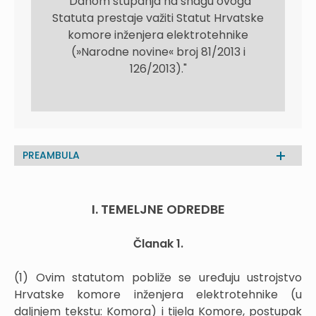
"Danom stupanja na snagu ovoga
Statuta prestaje važiti Statut Hrvatske
komore inženjera elektrotehnike
(»Narodne novine« broj 81/2013 i
126/2013)."
PREAMBULA
I. TEMELJNE ODREDBE
Članak 1.
(1) Ovim statutom pobliže se uređuju ustrojstvo
Hrvatske komore inženjera elektrotehnike (u
daljnjem tekstu: Komora) i tijela Komore, postupak