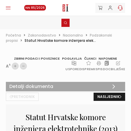
NN 85/2026
Početna
>
Zakonodavstvo
>
Nacionalno
>
Podzakonski
propisi
>
Statut Hrvatske komore inženjera elek...
ZBIRNI PODACI I POVEZNICE
POGLAVLJA
ČLANCI
NAPOMENE
A
A
USPOREDI
SPREMI
ISPIS
DOC
BILJEŠKE
Detalji dokumenta
PRETHODNIK
NASLJEDNIK
Statut Hrvatske komore
inženjera elektrotehnike (2013)