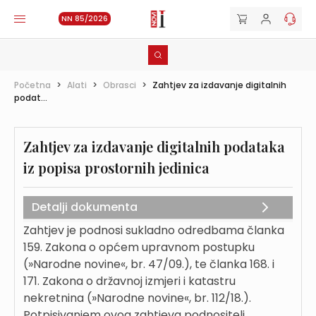
NN 85/2026
Početna
>
Alati
>
Obrasci
>
Zahtjev za izdavanje digitalnih
podat...
Zahtjev za izdavanje digitalnih podataka
iz popisa prostornih jedinica
Detalji dokumenta
Zahtjev je podnosi sukladno odredbama članka
159. Zakona o općem upravnom postupku
(»Narodne novine«, br. 47/09.), te članka 168. i
171. Zakona o državnoj izmjeri i katastru
nekretnina (»Narodne novine«, br. 112/18.).
Potpisivanjem ovog zahtjeva podnositelj