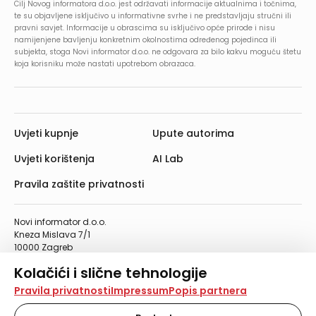
Cilj Novog informatora d.o.o. jest održavati informacije aktualnima i točnima,
te su objavljene isključivo u informativne svrhe i ne predstavljaju stručni ili
pravni savjet. Informacije u obrascima su isključivo opće prirode i nisu
namijenjene bavljenju konkretnim okolnostima određenog pojedinca ili
subjekta, stoga Novi informator d.o.o. ne odgovara za bilo kakvu moguću štetu
koja korisniku može nastati upotrebom obrazaca.
Uvjeti kupnje
Upute autorima
Uvjeti korištenja
AI Lab
Pravila zaštite privatnosti
Novi informator d.o.o.
Kneza Mislava 7/1
10000 Zagreb
Telefon: 01/4555-454
Kolačići i slične tehnologije
Telefaks: 01/4612-553
info@informator.hr
Na našoj web stranici koristimo kolačiće i slične
Pravila privatnosti
Impressum
Popis partnera
tehnologije za pohranu, čitanje i obradu informacija na
vašem uređaju. Time poboljšavamo korisničko iskustvo,