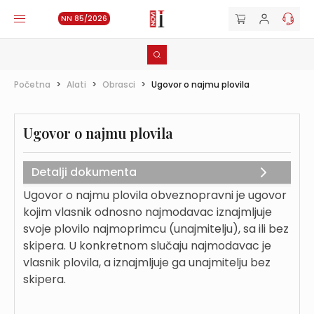
NN 85/2026
Početna
>
Alati
>
Obrasci
>
Ugovor o najmu plovila
Ugovor o najmu plovila
Detalji dokumenta
Ugovor o najmu plovila obveznopravni je ugovor
kojim vlasnik odnosno najmodavac iznajmljuje
svoje plovilo najmoprimcu (unajmitelju), sa ili bez
skipera. U konkretnom slučaju najmodavac je
vlasnik plovila, a iznajmljuje ga unajmitelju bez
skipera.