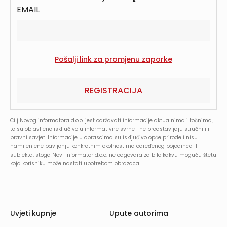
EMAIL
REGISTRACIJA
Cilj Novog informatora d.o.o. jest održavati informacije aktualnima i točnima,
te su objavljene isključivo u informativne svrhe i ne predstavljaju stručni ili
pravni savjet. Informacije u obrascima su isključivo opće prirode i nisu
namijenjene bavljenju konkretnim okolnostima određenog pojedinca ili
subjekta, stoga Novi informator d.o.o. ne odgovara za bilo kakvu moguću štetu
koja korisniku može nastati upotrebom obrazaca.
Uvjeti kupnje
Upute autorima