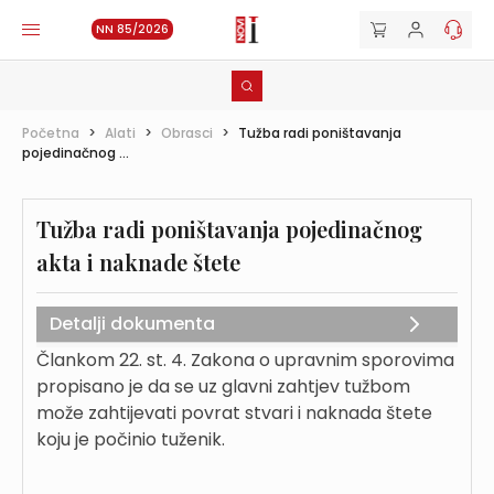
NN 85/2026
Početna
>
Alati
>
Obrasci
>
Tužba radi poništavanja
pojedinačnog ...
Tužba radi poništavanja pojedinačnog
akta i naknade štete
Detalji dokumenta
Člankom 22. st. 4. Zakona o upravnim sporovima
propisano je da se uz glavni zahtjev tužbom
može zahtijevati povrat stvari i naknada štete
koju je počinio tuženik.