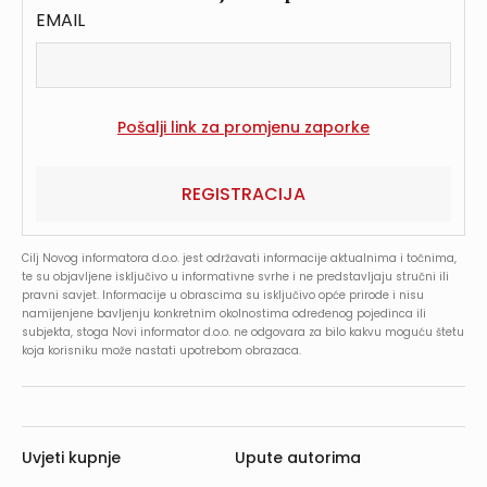
EMAIL
REGISTRACIJA
Cilj Novog informatora d.o.o. jest održavati informacije aktualnima i točnima,
te su objavljene isključivo u informativne svrhe i ne predstavljaju stručni ili
pravni savjet. Informacije u obrascima su isključivo opće prirode i nisu
namijenjene bavljenju konkretnim okolnostima određenog pojedinca ili
subjekta, stoga Novi informator d.o.o. ne odgovara za bilo kakvu moguću štetu
koja korisniku može nastati upotrebom obrazaca.
Uvjeti kupnje
Upute autorima