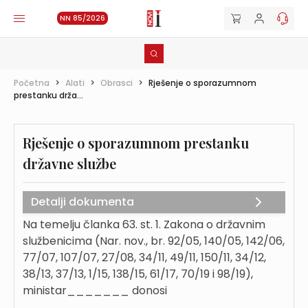
NN 85/2026
Početna
>
Alati
>
Obrasci
>
Rješenje o sporazumnom
prestanku drža...
Rješenje o sporazumnom prestanku
državne službe
Detalji dokumenta
Na temelju članka 63. st. 1. Zakona o državnim
službenicima (Nar. nov., br. 92/05, 140/05, 142/06,
77/07, 107/07, 27/08, 34/11, 49/11, 150/11, 34/12,
38/13, 37/13, 1/15, 138/15, 61/17, 70/19 i 98/19),
ministar_______ donosi