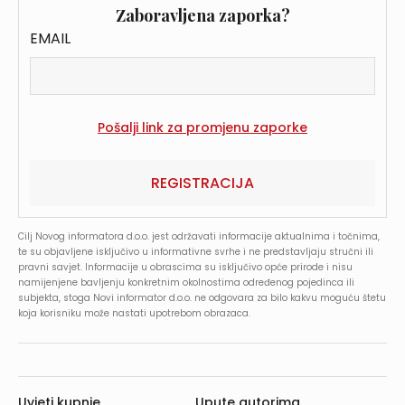
Zaboravljena zaporka?
EMAIL
REGISTRACIJA
Cilj Novog informatora d.o.o. jest održavati informacije aktualnima i točnima,
te su objavljene isključivo u informativne svrhe i ne predstavljaju stručni ili
pravni savjet. Informacije u obrascima su isključivo opće prirode i nisu
namijenjene bavljenju konkretnim okolnostima određenog pojedinca ili
subjekta, stoga Novi informator d.o.o. ne odgovara za bilo kakvu moguću štetu
koja korisniku može nastati upotrebom obrazaca.
Uvjeti kupnje
Upute autorima