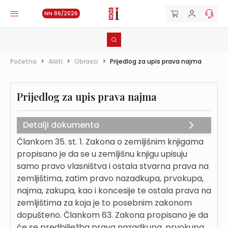
NN 86/2026
Početna
>
Alati
>
Obrasci
>
Prijedlog za upis prava najma
Prijedlog za upis prava najma
Detalji dokumenta
Člankom 35. st. 1. Zakona o zemljišnim knjigama
propisano je da se u zemljišnu knjigu upisuju
samo pravo vlasništva i ostala stvarna prava na
zemljištima, zatim pravo nazadkupa, prvokupa,
najma, zakupa, kao i koncesije te ostala prava na
zemljištima za koja je to posebnim zakonom
dopušteno. Člankom 63. Zakona propisano je da
će se predbilježba prava nazadkupa, prvokupa,