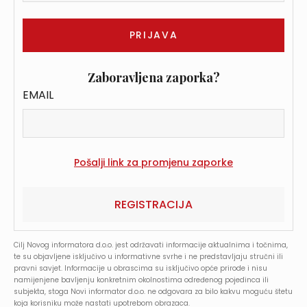
Zaboravljena zaporka?
EMAIL
REGISTRACIJA
Cilj Novog informatora d.o.o. jest održavati informacije aktualnima i točnima,
te su objavljene isključivo u informativne svrhe i ne predstavljaju stručni ili
pravni savjet. Informacije u obrascima su isključivo opće prirode i nisu
namijenjene bavljenju konkretnim okolnostima određenog pojedinca ili
subjekta, stoga Novi informator d.o.o. ne odgovara za bilo kakvu moguću štetu
koja korisniku može nastati upotrebom obrazaca.