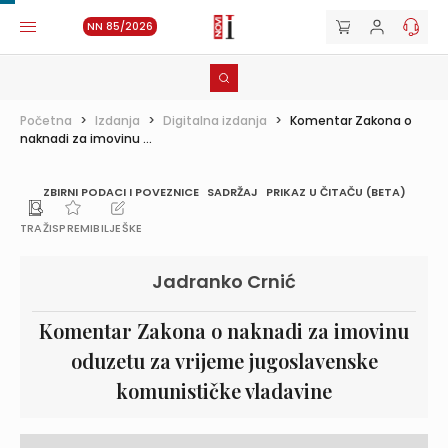
NN 85/2026
Početna
>
Izdanja
>
Digitalna izdanja
>
Komentar Zakona o
naknadi za imovinu ...
ZBIRNI PODACI I POVEZNICE
SADRŽAJ
PRIKAZ U ČITAČU (BETA)
TRAŽI
SPREMI
BILJEŠKE
Jadranko Crnić
Komentar Zakona o naknadi za imovinu
oduzetu za vrijeme jugoslavenske
komunističke vladavine