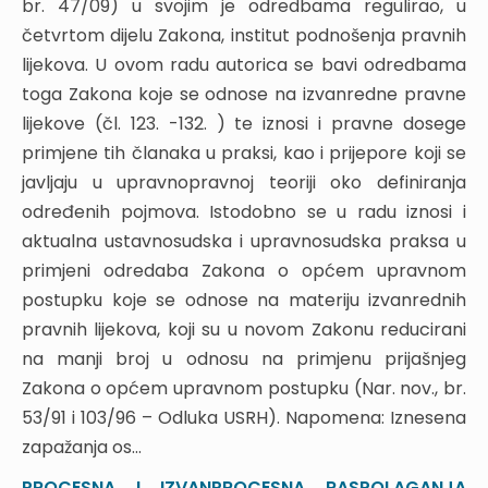
2.4. Primjena odredaba posebnih zakona i potreba
br. 47/09) u svojim je odredbama regulirao, u
usklađivanja tih zakona
četvrtom dijelu Zakona, institut podnošenja pravnih
2.5. Potpora razvoju kapaciteta javnog sektora
lijekova. U ovom radu autorica se bavi odredbama
3. ANALIZA POSEBNIH POSTUPOVNIH PROPISA
toga Zakona koje se odnose na izvanredne pravne
4. OBVEZA USKLAĐIVANJA POSEBNIH ZAKONA
lijekove (čl. 123. -132. ) te iznosi i pravne dosege
UTVRĐENA ZAKLJUČKOM VLADE REPUBLIKE
primjene tih članaka u praksi, kao i prijepore koji se
HRVATSKE
javljaju u upravnopravnoj teoriji oko definiranja
5. PRISTUP USKLAĐIVANJU POSEBNIH PROPISA
određenih pojmova. Istodobno se u radu iznosi i
6. ZAKLJUČNE NAPOMENE
aktualna ustavnosudska i upravnosudska praksa u
primjeni odredaba Zakona o općem upravnom
IZVANREDNI PRAVNI LIJEKOVI U NOVOM ZAKONU
postupku koje se odnose na materiju izvanrednih
O OPĆEM UPRAVNOM POSTUPKU
pravnih lijekova, koji su u novom Zakonu reducirani
1. UVOD
na manji broj u odnosu na primjenu prijašnjeg
2. STUPNJEVANJE POGREŠNOSTI
Zakona o općem upravnom postupku (Nar. nov., br.
(NEPRAVILNOSTI)
53/91 i 103/96 – Odluka USRH). Napomena: Iznesena
2.1. Nebitne pogreške
zapažanja os...
2.2. Pogreške koje mogu biti razlog za žalbu
2.3. Pogreške zbog kojih se primjenjuju i izvanredni
PROCESNA I IZVANPROCESNA RASPOLAGANJA