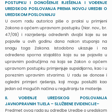
stekla neko pravo uređeno je u članku 130. ZUP-a
POSTUPKU I DONOŠENJE RJEŠENJA I VOĐENJE
UREDSKOG POSLOVANJA PREMA NOVOJ UREDBI O
5. ZAKLJUČNE NAPOMENE
UREDSKOM POSLOVANJU
6. NOVIJA SUDSKA PRAKSA – PRILOG
U ovom radu autorica piše o praksi u primjeni
PROCESNA I IZVANPROCESNA RASPOLAGANJA
Zakona o općem upravnom postupku (Nar. nov., br.
TUŽENE STRANE NAKON POKRETANJA UPRAVNOG
47/09) i razrješenju određenih dvojbi koje su se
SPORA U POREZNIM STVARIMA
pojavile u ovih godinu dana nakon stupanja na
1. UVODNE NAPOMENE
snagu toga Zakona. Istodobno ukazuje i na
2. INGERENCIJE TUŽENE STRANE U TIJEKU
određena sporna stajališta koja su se pojavila u
UPRAVNOG SPORA
upravnim područjima na koja se Zakon o općem
2.1. Novi upravni akt u tijeku spora
upravnom postupku primjenjuje supsidijarno, kao i u
2.1. Pravni dosezi Odluke Ustavnog suda
poreznim upravnim stvarima. U radu se donose i
2.2. Odgoda pravnih učinaka rješenja
ogledni primjeri rješenja, koji mogu poslužiti kao
2.2.1. Odgoda prema ZUS-u
jedan od mogućih načina u reguliranju te materije.
2.2.2. Odgoda ovrhe prema OPZ-u
3. SPORAZUMNO RJEŠAVANJE SPORNOG
II. VOĐENJE UREDSKOG POSLOVANJA
ODNOSA
JAVNOPRAVNIH TIJELA – SLUŽBENE EVIDENCIJE–
3.1. Nagodba
Predmet ovog rada su odredbe Uredbe o uredskom