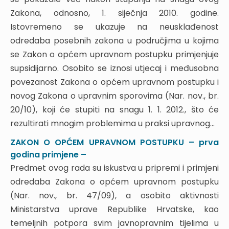
3. NOVI ZAKON O UPRAVNIM SPOROVIMA
Zakona, odnosno, 1. siječnja 2010. godine.
3.1. Cilj Zakona
Istovremeno se ukazuje na neusklađenost
3.2. Pojam javnopravnog tijela
odredaba posebnih zakona u područjima u kojima
3.3. Područje primjene
se Zakon o općem upravnom postupku primjenjuje
3.4. Isključenje vođenja upravnog spora
supsidijarno. Osobito se iznosi utjecaj i međusobna
3.5. Ustrojstvo upravnih sudova
povezanost Zakona o općem upravnom postupku i
3.6. Sastav suda
novog Zakona o upravnim sporovima (Nar. nov., br.
3.7. Mjesna nadležnost upravnih sudova
20/10), koji će stupiti na snagu 1. 1. 2012., što će
3.8. Načelo usmenosti
rezultirati mnogim problemima u praksi upravnog...
3.10. Položaj tuženika – donositelja osporene
odluke
ZAKON O OPĆEM UPRAVNOM POSTUPKU – prva
3.11. Ovlasti suda u upravnom sporu – odlučivanje
godina primjene –
o upravnoj stvari (pravilo)
Predmet ovog rada su iskustva u pripremi i primjeni
3.12. Druge važne novine
odredaba Zakona o općem upravnom postupku
4. SMJEROVI UTJECAJA ZUP-A I ZUS-A NA
(Nar. nov., br. 47/09), a osobito aktivnosti
ZAKONODAVSTVO
Ministarstva uprave Republike Hrvatske, kao
4.1. Obveza implementacije odredaba ZUP-a i
temeljnih potpora svim javnopravnim tijelima u
ZUS-a