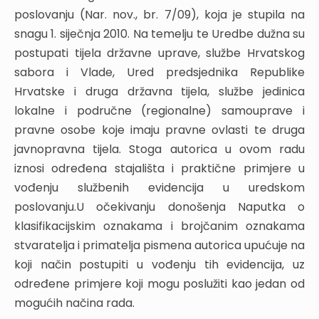
3.2. Nagodba prema ZUP-u
poslovanju (Nar. nov., br. 7/09), koja je stupila na
3.3. Nagodba o naplati javnih davanja
snagu 1. siječnja 2010. Na temelju te Uredbe dužna su
3.4. Sudska nagodba
postupati tijela državne uprave, službe Hrvatskog
4. ZAKLJUČNE NAPOMENE
sabora i Vlade, Ured predsjednika Republike
PRAKSA U PRIMJENI ZAKONA O OPĆEM
Hrvatske i druga državna tijela, službe jedinica
UPRAVNOM POSTUPKU I DONOŠENJE RJEŠENJA I
lokalne i područne (regionalne) samouprave i
VOĐENJE UREDSKOG POSLOVANJA PREMA
pravne osobe koje imaju pravne ovlasti te druga
NOVOJ UREDBI O UREDSKOM POSLOVANJU
javnopravna tijela. Stoga autorica u ovom radu
I. PRAKSA U PRIMJENI ZAKONA O OPĆEM
iznosi određena stajališta i praktične primjere u
UPRAVNOM POSTUPKU I DONOŠENJE RJEŠENJA
vođenju službenih evidencija u uredskom
poslovanju.U očekivanju donošenja Naputka o
1. UVOD
klasifikacijskim oznakama i brojčanim oznakama
2. PRIMJENA PRIJAŠNJEG ZUP-A NA ZAPOČETE
stvaratelja i primatelja pismena autorica upućuje na
POSTUPKE
koji način postupiti u vođenju tih evidencija, uz
3. TEMELJNE ODREDBE ZUP-A I POSEBNI ZAKON
određene primjere koji mogu poslužiti kao jedan od
3.1. Dvojbe u primjeni Općeg poreznog zakona i
mogućih načina rada.
ZUP-a