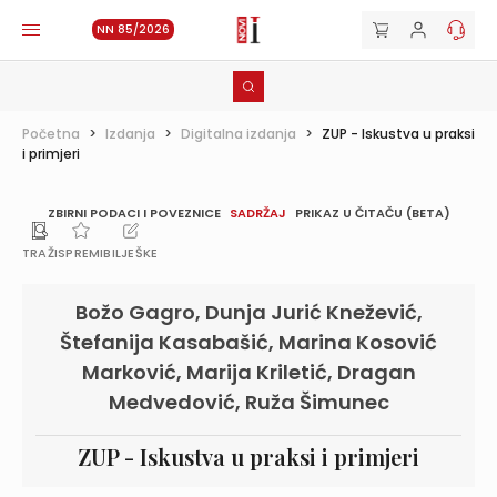
NN 85/2026
Početna
>
Izdanja
>
Digitalna izdanja
>
ZUP - Iskustva u praksi
i primjeri
ZBIRNI PODACI I POVEZNICE
SADRŽAJ
PRIKAZ U ČITAČU (BETA)
TRAŽI
SPREMI
BILJEŠKE
Božo Gagro, Dunja Jurić Knežević,
Štefanija Kasabašić, Marina Kosović
Marković, Marija Kriletić, Dragan
Medvedović, Ruža Šimunec
ZUP - Iskustva u praksi i primjeri