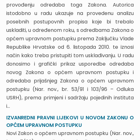
provođenju odredaba toga Zakona. Autorica
4.2. Revizija postupovnih odredaba posebnih
istodobno u radu ukazuje na provedenu analizu
zakona u odnosu na ZUP
4.2.1. Zaključak Vlade RH
posebnih postupovnih propisa koje bi trebalo
4.3. Implementacija novih pravnih instituta i
uskladiti, u određenom roku, s odredbama Zakona o
pojmova ZUP-a u zakonodavstvo
općem upravnom postupku prema Zaključku Vlade
4.4. Potreba mijenjanja terminologije u posebnim
Republike Hrvatske od 6. listopada 2010. te iznosi
zakonima
način kako treba pristupiti tom usklađivanju. U radu
4.5. Nužna revizija zakona u svezi s primjenom
donosimo i grafički prikaz usporedbe odredaba
Zakona o upravnim sporovima
novog Zakona o općem upravnom postupku i
4.6. Zaključna napomena
odredaba prijašnjeg Zakona o općem upravnom
ZAKON O OPĆEM UPRAVNOM POSTUPKU – prva
postupku (Nar. nov., br. 53/91 i 103/96 – Odluka
godina primjene –
USRH), prema primjeni i sadržaju pojedinih instituta
1. UVOD
i...
2. AKTIVNOSTI MINISTARSTVA UPRAVE
IZVANREDNI PRAVNI LIJEKOVI U NOVOM ZAKONU O
2.1. Seminari o ZUP-u
OPĆEM UPRAVNOM POSTUPKU
2.2. IPA 2008. – potpora implementaciji ZUP-a
Novi Zakon o općem upravnom postupku (Nar. nov.,
2.3. Praksa o primjeni ZUP-a