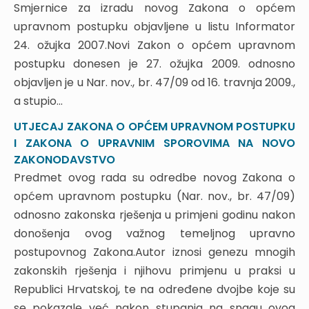
Smjernice za izradu novog Zakona o općem
2.8. Jedinstveno upravno mjesto
upravnom postupku objavljene u listu Informator
2.9. Elektronička komunikacija
24. ožujka 2007.Novi Zakon o općem upravnom
2.11. Pokretanje upravnog postupka
postupku donesen je 27. ožujka 2009. odnosno
2.12. Neposredno rješavanje i ispitni postupak
2.13. Rješenje i zaključak
objavljen je u Nar. nov., br. 47/09 od 16. travnja 2009.,
2.14. Predmnjeva usvajanja zahtjeva stranke
a stupio...
(fiktivno rješenje)
UTJECAJ ZAKONA O OPĆEM UPRAVNOM POSTUPKU
2.15. Jamstvo stjecanja prava
I ZAKONA O UPRAVNIM SPOROVIMA NA NOVO
2.16. Žalba
ZAKONODAVSTVO
2.17. Prigovor
Predmet ovog rada su odredbe novog Zakona o
2.18. Upravni ugovor
općem upravnom postupku (Nar. nov., br. 47/09)
2.19. Obnova postupka
odnosno zakonska rješenja u primjeni godinu nakon
2.20. Oglašivanje rješenja ništavim
donošenja ovog važnog temeljnog upravno
2.21. Poništavanje i ukidanje rješenja kao izvanredni
pravni lijek
postupovnog Zakona.Autor iznosi genezu mnogih
2.22. Zaštita od postupanja javnopravnih tijela
zakonskih rješenja i njihovu primjenu u praksi u
2.23. Zaštita od postupanja pružatelja javnih
Republici Hrvatskoj, te na određene dvojbe koje su
usluga
se pokazale već nakon stupanja na snagu ovog