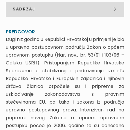
SADRŽAJ
PREDGOVOR
UTJECAJ ZAKONA O OPĆEM UPRAVNOM
PREDGOVOR
POSTUPKU I ZAKONA O UPRAVNIM SPOROVIMA
Dugi niz godina u Republici Hrvatskoj u primjeni je bio
NA NOVO ZAKONODAVSTVO
u upravno postupovnom području Zakon o općem
upravnom postupku (Nar. nov., br. 53/91 i 103/96 –
1. UVODNE NAPOMENE
Odluka USRH). Pristupanjem Republike Hrvatske
2. NAJVAŽNIJE NOVINE U ZUP-U
Sporazumu o stabilizaciji i pridruživanju između
2.1. Struktura, sistematika i terminologija
Republike Hrvatske i Europskih zajednica i njihovih
2.2. Područje primjene novog ZUP-a
država članica otpočele su i pripreme za
2.3. Obveza postupanja po ZUP-u
2.4. Upravna stvar
usklađivanje zakonodavstva s pravnim
2.5. Odnos ZUP-a prema posebnim zakonima
stečevinama EU, pa tako i zakona iz područja
2.6. Načela postupka
upravno postupovnog prava. Intenzivan rad na
2.6.1. Devet temeljnih načela
pripremi novog Zakona o općem upravnom
2.6.2. Nova načela
postupku počeo je 2006. godine te su donesene
2.7 . Službena osoba