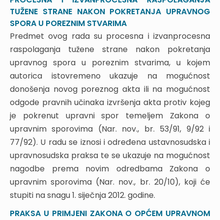
pravni lijekovi
TUŽENE STRANE NAKON POKRETANJA UPRAVNOG
2.3a. Pogreške (razlozi) zbog kojih se može pokrenuti
SPORA U POREZNIM STVARIMA
obnova postupka (čl. 123. ZUP-a)
Predmet ovog rada su procesna i izvanprocesna
2.3b. Pogreške (razlozi) zbog kojih se može poništiti ili
raspolaganja tužene strane nakon pokretanja
ukinuti rješenje kojim je stranka stekla neko pravo (čl.
129. st. 2. i 3.)
upravnog spora u poreznim stvarima, u kojem
2.4. Najteže pogreške – razlozi ništavosti
autorica istovremeno ukazuje na mogućnost
3. NAČELO ZAŠTITE STEČENIH PRAVA
donošenja novog poreznog akta ili na mogućnost
STRANAKA
odgode pravnih učinaka izvršenja akta protiv kojeg
3.1. Poništavanje i ukidanje
je pokrenut upravni spor temeljem Zakona o
4. RAZLIKE U BROJU I VRSTI IZVANREDNIH
upravnim sporovima (Nar. nov., br. 53/91, 9/92 i
PRAVNIH LIJEKOVA U ODNOSU NA PRIJAŠNJI
77/92). U radu se iznosi i određena ustavnosudska i
ZAKON O OPĆEM UPRAVNOM POSTUPKU
upravnosudska praksa te se ukazuje na mogućnost
4.1. Obnova postupka
nagodbe prema novim odredbama Zakona o
4.2. Oglašivanje rješenja ništavim deklaratornim
upravnim sporovima (Nar. nov., br. 20/10), koji će
aktom
stupiti na snagu 1. siječnja 2012. godine.
4.3. Poništavanje i ukidanje
4.4. Ukidanje zakonitog rješenja kojim je stranka
PRAKSA U PRIMJENI ZAKONA O OPĆEM UPRAVNOM