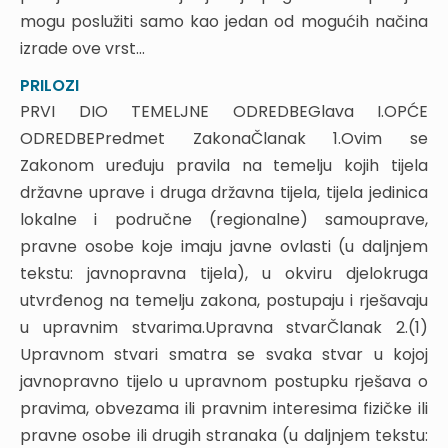
4.3. Davanje ovlasti premještajem na radno
mogu poslužiti samo kao jedan od mogućih načina
mjesto s ovlastima
izrade ove vrst...
4.4. Ovlast za rješavanje upravnih stvari prema
prijašnjem ZUP-u
PRILOZI
4.5. Stvarna nadležnost i ovlast za donošenje
PRVI DIO TEMELJNE ODREDBEGlava I.OPĆE
rješenja
ODREDBEPredmet ZakonaČlanak 1.Ovim se
4.6. Ovlasti za rješavanje u upravnim tijelima
Zakonom uređuju pravila na temelju kojih tijela
jedinica lokalne i područne (regionalne)
državne uprave i druga državna tijela, tijela jedinica
samouprave iz samoupravnog djelokruga i
lokalne i područne (regionalne) samouprave,
prenesenih poslova državne uprave
pravne osobe koje imaju javne ovlasti (u daljnjem
4.7. Davanje ovlasti za donošenje rješenja u
službeničkim stvarima državnih službenika
tekstu: javnopravna tijela), u okviru djelokruga
4.8. Ovlasti za donošenje rješenja o prijmu i
utvrđenog na temelju zakona, postupaju i rješavaju
drugim pravima lokalnih službenika i namještenika
u upravnim stvarima.Upravna stvarČlanak 2.(1)
4.9. Davanje ovlasti za donošenje rješenja glede
Upravnom stvari smatra se svaka stvar u kojoj
lokalne službe prema ZUP-u
javnopravno tijelo u upravnom postupku rješava o
5. OGLEDNI PRIMJERI
pravima, obvezama ili pravnim interesima fizičke ili
II. VOĐENJE UREDSKOG POSLOVANJA
pravne osobe ili drugih stranaka (u daljnjem tekstu: