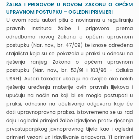
3.1.1. Postupak povrata u prijašnje stanje prema Općem
ŽALBA I PRIGOVOR U NOVOM ZAKONU O OPĆEM
poreznom zakonu
UPRAVNOM POSTUPKU – OGLEDNI PRIMJERI
3.1.2. Povrat u prijašnje stanje i odgoda ovrhe prema
U ovom radu autori pišu o novinama u reguliranju
OPZ-u
3.1.3. Donošenje rješenja o povratu u prijašnje stanje
pravnih instituta žalbe i prigovora prema
prema novom ZUP-u
odredbama novog Zakona o općem upravnom
3.1.4. Donošenje rješenja o povratu u prijašnje stanje
postupku (Nar. nov., br. 47/09) te iznose određena
prema novom ZUP-u
stajališta koja su se pokazala u praksi u odnosu na
3.1.5. Odlučivanje o prijedlogu za povrat u prijašnje
stanje prema prijašnjem ZUP-u
rješenja ranijeg Zakona o općem upravnom
3.2. Primjena ZUP-a i podzakonskih propisa
postupku (Nar. nov., br. 53/91 i 103/96 – Odluka
(uredbi) u državnoj službi
USRH). Autori također ukazuju na dvojbe oko nekih
3.2.1. Postupak raspisivanja i provedba javnog
rješenja uređenja materije ovih pravnih lijekova i
natječaja prema Uredbi
4. OVLASTI ZA DONOŠENJE RJEŠENJA PREMA
upućuju na način na koji bi se moglo postupati u
NOVOM ZUP-U
praksi, odnosno na očekivanja odgovora koje će
dati upravnopravna praksa. Istovremeno se uz rad
4.1. Ovlasti službene osobe za donošenje rješenja
prema novom ZUP-u
daju i ogledni primjeri žalbe izjavljene protiv rješenja
4.2. Davanje ovlasti pravilnikom o unutarnjem
prvostupanjskog javnopravnog tijela kao i ogledni
redu
primjeri vezani uz izjavljivanje prigovora. Ti primjeri