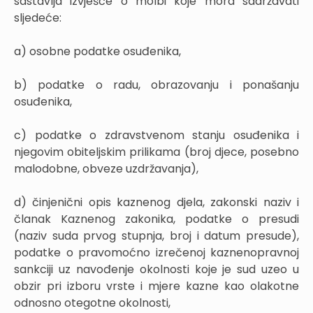
sastavlja izvješće o molbi koje mora sadržavati
sljedeće:
a) osobne podatke osuđenika,
b) podatke o radu, obrazovanju i ponašanju
osuđenika,
c) podatke o zdravstvenom stanju osuđenika i
njegovim obiteljskim prilikama (broj djece, posebno
malodobne, obveze uzdržavanja),
d) činjenični opis kaznenog djela, zakonski naziv i
članak Kaznenog zakonika, podatke o presudi
(naziv suda prvog stupnja, broj i datum presude),
podatke o pravomoćno izrečenoj kaznenopravnoj
sankciji uz navođenje okolnosti koje je sud uzeo u
obzir pri izboru vrste i mjere kazne kao olakotne
odnosno otegotne okolnosti,