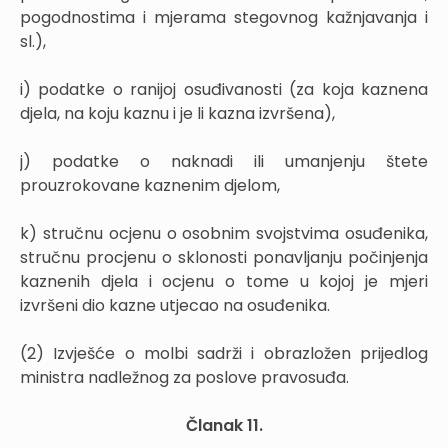
pogodnostima i mjerama stegovnog kažnjavanja i
sl.),
i) podatke o ranijoj osuđivanosti (za koja kaznena
djela, na koju kaznu i je li kazna izvršena),
j) podatke o naknadi ili umanjenju štete
prouzrokovane kaznenim djelom,
k) stručnu ocjenu o osobnim svojstvima osuđenika,
stručnu procjenu o sklonosti ponavljanju počinjenja
kaznenih djela i ocjenu o tome u kojoj je mjeri
izvršeni dio kazne utjecao na osuđenika.
(2) Izvješće o molbi sadrži i obrazložen prijedlog
ministra nadležnog za poslove pravosuđa.
Članak 11.