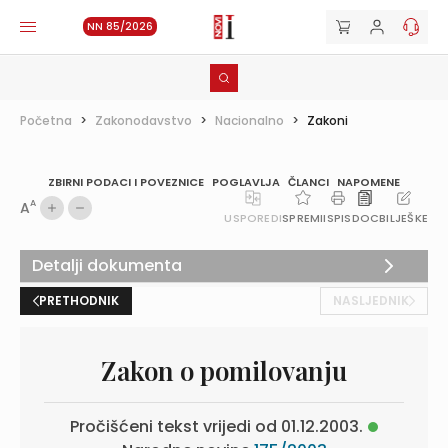
NN 85/2026
Početna
>
Zakonodavstvo
>
Nacionalno
>
Zakoni
ZBIRNI PODACI I POVEZNICE
POGLAVLJA
ČLANCI
NAPOMENE
A
A
USPOREDI
SPREMI
ISPIS
DOC
BILJEŠKE
Detalji dokumenta
PRETHODNIK
NASLJEDNIK
Zakon o pomilovanju
Pročišćeni tekst vrijedi od 01.12.2003.